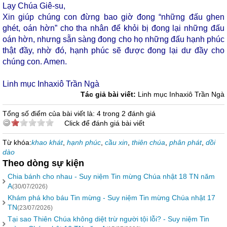
Lạy Chúa Giê-su,
Xin giúp chúng con đừng bao giờ đong “những đấu ghen
ghét, oán hờn” cho tha nhân để khỏi bị đong lại những đấu
oán hờn, nhưng sẵn sàng đong cho họ những đấu hạnh phúc
thật đầy, nhờ đó, hạnh phúc sẽ được đong lại dư đầy cho
chúng con. Amen.
Linh mục Inhaxiô Trần Ngà
Tác giả bài viết:
Linh mục Inhaxiô Trần Ngà
Tổng số điểm của bài viết là: 4 trong 2 đánh giá
Click để đánh giá bài viết
Từ khóa:
khao khát
,
hạnh phúc
,
cầu xin
,
thiên chúa
,
phân phát
,
dồi
dào
Theo dòng sự kiện
Chia bánh cho nhau - Suy niệm Tin mừng Chúa nhật 18 TN năm
A
(30/07/2026)
Khám phá kho báu Tin mừng - Suy niệm Tin mừng Chúa nhật 17
TN
(23/07/2026)
Tại sao Thiên Chúa không diệt trừ người tội lỗi? - Suy niệm Tin