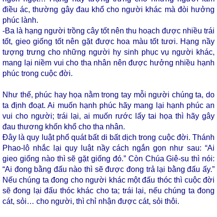
điều ác, thường gây đau khổ cho người khác mà đòi hưởng
phúc lành.
-Ba là hạng người trồng cây tốt nên thu hoạch được nhiều trái
tốt, gieo giống tốt nên gặt được hoa màu tốt tươi. Hạng nầy
tượng trưng cho những người hy sinh phục vụ người khác,
mang lại niềm vui cho tha nhân nên được hưởng nhiều hạnh
phúc trong cuộc đời.
Như thế, phúc hay họa nằm trong tay mỗi người chúng ta, do
ta định đoạt. Ai muốn hạnh phúc hãy mang lại hạnh phúc an
vui cho người; trái lại, ai muốn rước lấy tai họa thì hãy gây
đau thương khốn khổ cho tha nhân.
Đây là quy luật phổ quát bất di bất dịch trong cuộc đời. Thánh
Phao-lô nhắc lại quy luật nầy cách ngắn gọn như sau: “Ai
gieo giống nào thì sẽ gặt giống đó.” Còn Chúa Giê-su thì nói:
“Ai đong bằng đấu nào thì sẽ được đong trả lại bằng đấu ấy.”
Nếu chúng ta đong cho người khác một đấu thóc thì cuộc đời
sẽ đong lại đấu thóc khác cho ta; trái lại, nếu chúng ta đong
cát, sỏi… cho người, thì chỉ nhận được cát, sỏi thôi.