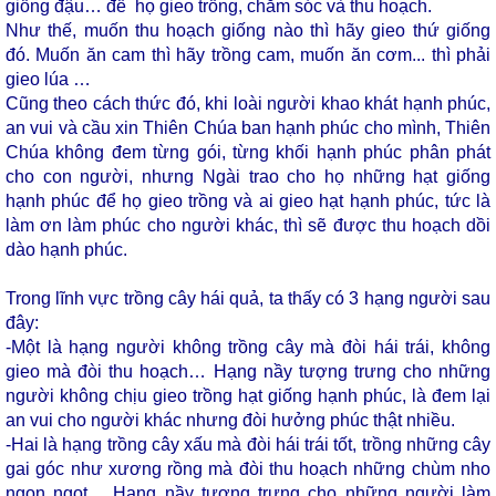
giống đậu… để họ gieo trồng, chăm sóc và thu hoạch.
Như thế, muốn thu hoạch giống nào thì hãy gieo thứ giống
đó. Muốn ăn cam thì hãy trồng cam, muốn ăn cơm... thì phải
gieo lúa …
Cũng theo cách thức đó, khi loài người khao khát hạnh phúc,
an vui và cầu xin Thiên Chúa ban hạnh phúc cho mình, Thiên
Chúa không đem từng gói, từng khối hạnh phúc phân phát
cho con người, nhưng Ngài trao cho họ những hạt giống
hạnh phúc để họ gieo trồng và ai gieo hạt hạnh phúc, tức là
làm ơn làm phúc cho người khác, thì sẽ được thu hoạch dồi
dào hạnh phúc.
Trong lĩnh vực trồng cây hái quả, ta thấy có 3 hạng người sau
đây:
-Một là hạng người không trồng cây mà đòi hái trái, không
gieo mà đòi thu hoạch… Hạng nầy tượng trưng cho những
người không chịu gieo trồng hạt giống hạnh phúc, là đem lại
an vui cho người khác nhưng đòi hưởng phúc thật nhiều.
-Hai là hạng trồng cây xấu mà đòi hái trái tốt, trồng những cây
gai góc như xương rồng mà đòi thu hoạch những chùm nho
ngon ngọt… Hạng nầy tượng trưng cho những người làm