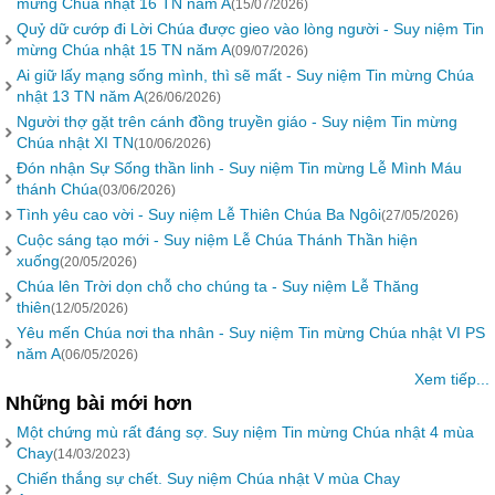
mừng Chúa nhật 16 TN năm A
(15/07/2026)
Quỷ dữ cướp đi Lời Chúa được gieo vào lòng người - Suy niệm Tin
mừng Chúa nhật 15 TN năm A
(09/07/2026)
Ai giữ lấy mạng sống mình, thì sẽ mất - Suy niệm Tin mừng Chúa
nhật 13 TN năm A
(26/06/2026)
Người thợ gặt trên cánh đồng truyền giáo - Suy niệm Tin mừng
Chúa nhật XI TN
(10/06/2026)
Đón nhận Sự Sống thần linh - Suy niệm Tin mừng Lễ Mình Máu
thánh Chúa
(03/06/2026)
Tình yêu cao vời - Suy niệm Lễ Thiên Chúa Ba Ngôi
(27/05/2026)
Cuộc sáng tạo mới - Suy niệm Lễ Chúa Thánh Thần hiện
xuống
(20/05/2026)
Chúa lên Trời dọn chỗ cho chúng ta - Suy niệm Lễ Thăng
thiên
(12/05/2026)
Yêu mến Chúa nơi tha nhân - Suy niệm Tin mừng Chúa nhật VI PS
năm A
(06/05/2026)
Xem tiếp...
Những bài mới hơn
Một chứng mù rất đáng sợ. Suy niệm Tin mừng Chúa nhật 4 mùa
Chay
(14/03/2023)
Chiến thắng sự chết. Suy niệm Chúa nhật V mùa Chay