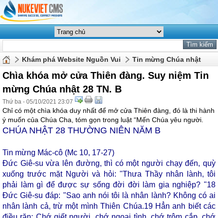
Khám phá Website Nguồn Vui
Tin mừng Chúa nhật
Chìa khóa mở cửa Thiên đàng. Suy niệm Tin
mừng Chúa nhật 28 TN. B
Thứ ba - 05/10/2021 23:07
Chỉ có một chìa khóa duy nhất để mở cửa Thiên đàng, đó là thi hành
ý muốn của Chúa Cha, tóm gọn trong luật “Mến Chúa yêu người.
CHÚA NHẬT 28 THƯỜNG NIÊN NĂM B
Tin mừng Mác-cô (Mc 10, 17-27)
Đức Giê-su vừa lên đường, thì có một người chạy đến, quỳ
xuống trước mặt Người và hỏi: "Thưa Thầy nhân lành, tôi
phải làm gì để được sự sống đời đời làm gia nghiệp? "
18
Đức Giê-su đáp: "Sao anh nói tôi là nhân lành? Không có ai
nhân lành cả, trừ một mình Thiên Chúa.
19
Hẳn anh biết các
điều răn: Chớ giết người, chớ ngoại tình, chớ trộm cắp, chớ