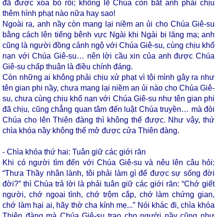
đã được xóa bỏ rồi; không lẽ Chúa còn bắt anh phải chịu
thêm hình phạt nào nữa hay sao!
Ngoài ra, anh nầy còn mang lại niềm an ủi cho Chúa Giê-su
bằng cách lên tiếng bênh vực Ngài khi Ngài bị lăng mạ; anh
cũng là người đồng cảnh ngộ với Chúa Giê-su, cùng chịu khổ
nạn với Chúa Giê-su… nên lời cầu xin của anh được Chúa
Giê-su chấp thuận là điều chính đáng.
Còn những ai không phải chịu xử phạt vì tội mình gây ra như
tên gian phi nầy, chưa mang lại niềm an ủi nào cho Chúa Giê-
su, chưa cùng chịu khổ nạn với Chúa Giê-su như tên gian phi
đã chịu, cũng chẳng quan tâm đến luật Chúa truyền… mà đòi
Chúa cho lên Thiên đàng thì không thể được. Như vậy, thứ
chìa khóa nầy không thể mở được cửa Thiên đàng.
- Chìa khóa thứ hai: Tuân giữ các giới răn
Khi có người tìm đến với Chúa Giê-su và nêu lên câu hỏi:
“Thưa Thầy nhân lành, tôi phải làm gì để được sự sống đời
đời?” thì Chúa trả lời là phải tuân giữ các giới răn: “Chớ giết
người, chớ ngoại tình, chớ trộm cắp, chớ làm chứng gian,
chớ làm hại ai, hãy thờ cha kính mẹ...” Nói khác đi, chìa khóa
Thiên đàng mà Chúa Giê-su trao cho người nầy cũng như