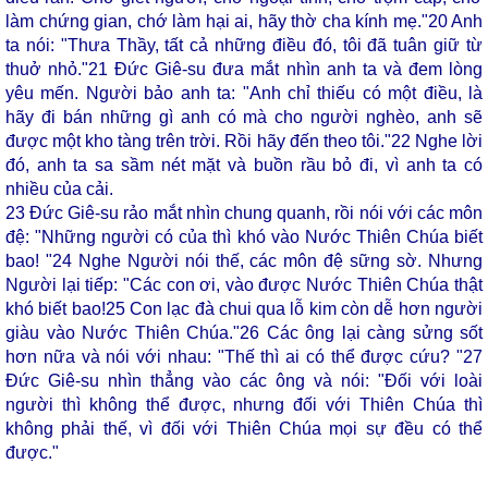
làm chứng gian, chớ làm hại ai, hãy thờ cha kính mẹ."
20
Anh
ta nói: "Thưa Thầy, tất cả những điều đó, tôi đã tuân giữ từ
thuở nhỏ."
21
Đức Giê-su đưa mắt nhìn anh ta và đem lòng
yêu mến. Người bảo anh ta: "Anh chỉ thiếu có một điều, là
hãy đi bán những gì anh có mà cho người nghèo, anh sẽ
được một kho tàng trên trời. Rồi hãy đến theo tôi."
22
Nghe lời
đó, anh ta sa sầm nét mặt và buồn rầu bỏ đi, vì anh ta có
nhiều của cải.
23
Đức Giê-su rảo mắt nhìn chung quanh, rồi nói với các môn
đệ: "Những người có của thì khó vào Nước Thiên Chúa biết
bao! "
24
Nghe Người nói thế, các môn đệ sững sờ. Nhưng
Người lại tiếp: "Các con ơi, vào được Nước Thiên Chúa thật
khó biết bao!
25
Con lạc đà chui qua lỗ kim còn dễ hơn người
giàu vào Nước Thiên Chúa."
26
Các ông lại càng sửng sốt
hơn nữa và nói với nhau: "Thế thì ai có thể được cứu? "
27
Đức Giê-su nhìn thẳng vào các ông và nói: "Đối với loài
người thì không thể được, nhưng đối với Thiên Chúa thì
không phải thế, vì đối với Thiên Chúa mọi sự đều có thể
được."