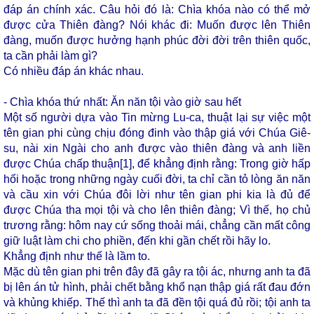
đáp án chính xác. Câu hỏi đó là: Chìa khóa nào có thể mở
được cửa Thiên đàng? Nói khác đi: Muốn được lên Thiên
đàng, muốn được hưởng hạnh phúc đời đời trên thiên quốc,
ta cần phải làm gì?
Có nhiều đáp án khác nhau.
- Chìa khóa thứ nhất: Ăn năn tội vào giờ sau hết
Một số người dựa vào Tin mừng Lu-ca, thuật lại sự việc một
tên gian phi cùng chịu đóng đinh vào thập giá với Chúa Giê-
su, nài xin Ngài cho anh được vào thiên đàng và anh liền
được Chúa chấp thuận
[1]
, để khẳng định rằng: Trong giờ hấp
hối hoặc trong những ngày cuối đời, ta chỉ cần tỏ lòng ăn năn
và cầu xin với Chúa đôi lời như tên gian phi kia là đủ để
được Chúa tha mọi tội và cho lên thiên đàng; Vì thế, họ chủ
trương rằng: hôm nay cứ sống thoải mái, chẳng cần mất công
giữ luật làm chi cho phiền, đến khi gần chết rồi hãy lo.
Khẳng định như thế là lầm to.
Mặc dù tên gian phi trên đây đã gây ra tội ác, nhưng anh ta đã
bị lên án tử hình, phải chết bằng khổ nạn thập giá rất đau đớn
và khủng khiếp. Thế thì anh ta đã đền tội quá đủ rồi; tội anh ta