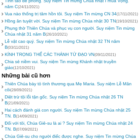
Tỉnh táo đề phòng. Suy niệm Tin mừng Chúa nhật I mùa Vọng.
năm C
(24/11/2021)
Vua nào thống trị tâm hồn tôi. Suy niệm Tin mừng CN 34
(17/11/2021)
Hồng ân tuyệt vời. Suy niệm Tin mừng Chúa nhật 30 TN
(19/10/2021)
Phụng thờ Thiên Chúa và phục vụ con người. Suy niệm Tin mừng
Chúa nhật 31 năm B
(26/10/2021)
Lễ vật cao quý. Suy niệm Tin mừng Chúa nhật 32 TN năm
B
(03/11/2021)
KÍNH TRỌNG THỂ CÁC THÁNH TỬ ĐẠO VN
(09/11/2021)
Chia sẻ niềm vui. Suy niệm Tin mừng Khánh nhật truyền
giáo
(12/10/2021)
Những bài cũ hơn
Thiên Chúa bày tỏ tình thương qua Mẹ Maria. Suy niệm Lễ Mân
côi
(28/09/2021)
Diệt trừ tội lỗi tận gốc. Suy niệm Tin mừng Chúa nhật 26 TN
B
(21/09/2021)
Hai cách đánh giá con người. Suy niệm Tin mừng Chúa nhật 25
TN. B
(14/09/2021)
Đối với tôi, Chúa Giê-su là ai ? Suy niệm Tin mừng Chúa nhật 24
TN. B
(07/09/2021)
Chúa Giê-su cho người điếc được nghe. Suy niệm Tin mừng Chúa