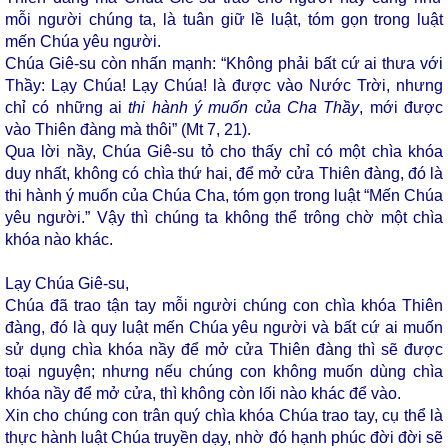
mỗi người chúng ta, là tuân giữ lề luật, tóm gọn trong luật
mến Chúa yêu người.
Chúa Giê-su còn nhấn mạnh: “Không phải bất cứ ai thưa với
Thầy: Lạy Chúa! Lạy Chúa! là được vào Nước Trời, nhưng
chỉ có những ai
thi hành ý muốn của Cha Thầy
, mới được
vào Thiên đàng mà thôi” (Mt 7, 21).
Qua lời nầy, Chúa Giê-su tỏ cho thấy chỉ có một chìa khóa
duy nhất, không có chìa thứ hai, để mở cửa Thiên đàng, đó là
thi hành ý muốn của Chúa Cha, tóm gọn trong luật “Mến Chúa
yêu người.” Vậy thì chúng ta không thể trông chờ một chìa
khóa nào khác.
Lạy Chúa Giê-su,
Chúa đã trao tận tay mỗi người chúng con chìa khóa Thiên
đàng, đó là quy luật mến Chúa yêu người và bất cứ ai muốn
sử dụng chìa khóa nầy để mở cửa Thiên đàng thì sẽ được
toại nguyện; nhưng nếu chúng con không muốn dùng chìa
khóa nầy để mở cửa, thì không còn lối nào khác để vào.
Xin cho chúng con trân quý chìa khóa Chúa trao tay, cụ thể là
thực hành luật Chúa truyền dạy, nhờ đó hạnh phúc đời đời sẽ