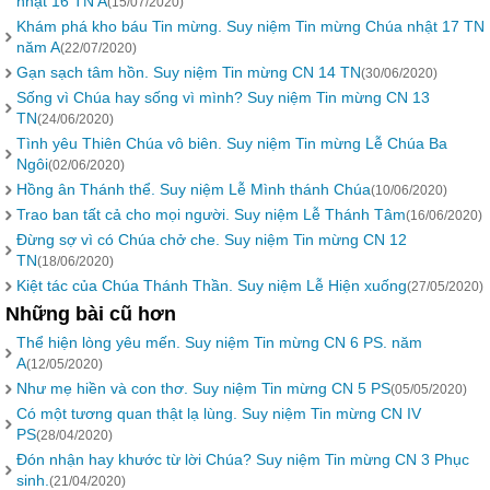
nhật 16 TN A
(15/07/2020)
Khám phá kho báu Tin mừng. Suy niệm Tin mừng Chúa nhật 17 TN
năm A
(22/07/2020)
Gạn sạch tâm hồn. Suy niệm Tin mừng CN 14 TN
(30/06/2020)
Sống vì Chúa hay sống vì mình? Suy niệm Tin mừng CN 13
TN
(24/06/2020)
Tình yêu Thiên Chúa vô biên. Suy niệm Tin mừng Lễ Chúa Ba
Ngôi
(02/06/2020)
Hồng ân Thánh thể. Suy niệm Lễ Mình thánh Chúa
(10/06/2020)
Trao ban tất cả cho mọi người. Suy niệm Lễ Thánh Tâm
(16/06/2020)
Đừng sợ vì có Chúa chở che. Suy niệm Tin mừng CN 12
TN
(18/06/2020)
Kiệt tác của Chúa Thánh Thần. Suy niệm Lễ Hiện xuống
(27/05/2020)
Những bài cũ hơn
Thể hiện lòng yêu mến. Suy niệm Tin mừng CN 6 PS. năm
A
(12/05/2020)
Như mẹ hiền và con thơ. Suy niệm Tin mừng CN 5 PS
(05/05/2020)
Có một tương quan thật lạ lùng. Suy niệm Tin mừng CN IV
PS
(28/04/2020)
Đón nhận hay khước từ lời Chúa? Suy niệm Tin mừng CN 3 Phục
sinh.
(21/04/2020)