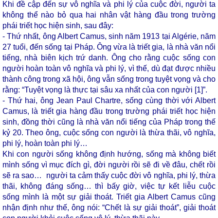
Khi đề cập đến sự vô nghĩa và phi lý của cuộc đời, người ta
không thể nào bỏ qua hai nhân vật hàng đầu trong trường
phái triết học hiện sinh, sau đây:
- Thứ nhất, ông Albert Camus, sinh năm 1913 tại Algérie, năm
27 tuổi, đến sống tại Pháp. Ông vừa là triết gia, là nhà văn nổi
tiếng, nhà biên kịch trứ danh. Ông cho rằng cuộc sống con
người hoàn toàn vô nghĩa và phi lý, vì thế, dù đạt được nhiều
thành công trong xã hội, ông vẫn sống trong tuyệt vọng và cho
rằng: “Tuyệt vọng là thực tại sâu xa nhất của con người
[1]
”.
- Thứ hai, ông Jean Paul Chartre, sống cùng thời với Albert
Camus, là triết gia hàng đầu trong trường phái triết học hiện
sinh, đồng thời cũng là nhà văn nổi tiếng của Pháp trong thế
kỷ 20. Theo ông, cuộc sống con người là thừa thãi, vô nghĩa,
phi lý, hoàn toàn phi lý…
Khi con người sống không định hướng, sống mà không biết
mình sống vì mục đích gì, đời người rồi sẽ đi về đâu, chết rồi
sẽ ra sao… người ta cảm thấy cuộc đời vô nghĩa, phi lý, thừa
thãi, không đáng sống… thì bấy giờ, việc tự kết liễu cuộc
sống mình là một sự giải thoát. Triết gia Albert Camus cũng
nhận định như thế, ông nói: “Chết là sự giải thoát”, giải thoát