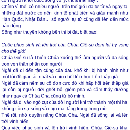
con người khỏi cuộc sống vô lý, thừa thãi này…
Chính vì thế, có nhiều người trên thế giới đã tự tử và ngay tại
những đất nước có nền kinh tế phát triển và giàu mạnh như
Hàn Quốc, Nhật Bản… số người tự tử cũng đã lên đến mức
báo động.
Sống như thuyền không bến thì bi đát biết bao!
Cuộc phục sinh và lên trời của Chúa Giê-su đem lại hy vọng
cho thế giới
Chúa Giê-su là Thiên Chúa xuống thế làm người và đã sống
trọn vẹn thân phận con người.
Ngài đã đi đến tận cùng của đau khổ khi bị hành hình như
một tội đồ gian ác nhất và chịu chết tủi nhục trên thập giá.
Ngài đã cảm nếm sự cô đơn cực độ khi hấp hối trên thập giá
lại còn bị người đời ghét bỏ, gièm pha và cảm thấy dường
như ngay cả Chúa Cha cũng từ bỏ mình.
Ngài đã đi vào ngõ cụt của đời người khi trở thành một thi hài
không còn sự sống và chịu mai táng trong trong mồ.
Thế rồi, nhờ quyền năng Chúa Cha, Ngài đã sống lại và lên
trời vinh hiển.
Qua việc phục sinh và lên trời vinh hiển, Chúa Giê-su khai