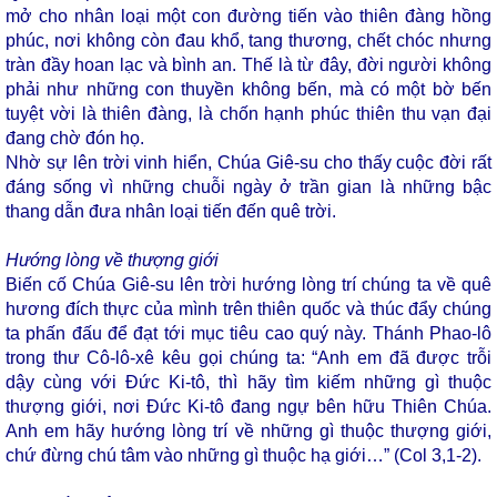
mở cho nhân loại một con đường tiến vào thiên đàng hồng
phúc, nơi không còn đau khổ, tang thương, chết chóc nhưng
tràn đầy hoan lạc và bình an. Thế là từ đây, đời người không
phải như những con thuyền không bến, mà có một bờ bến
tuyệt vời là thiên đàng, là chốn hạnh phúc thiên thu vạn đại
đang chờ đón họ.
Nhờ sự lên trời vinh hiển, Chúa Giê-su cho thấy cuộc đời rất
đáng sống vì những chuỗi ngày ở trần gian là những bậc
thang dẫn đưa nhân loại tiến đến quê trời.
Hướng lòng về thượng giới
Biến cố Chúa Giê-su lên trời hướng lòng trí chúng ta về quê
hương đích thực của mình trên thiên quốc và thúc đẩy chúng
ta phấn đấu để đạt tới mục tiêu cao quý này. Thánh Phao-lô
trong thư Cô-lô-xê kêu gọi chúng ta: “Anh em đã được trỗi
dậy cùng với Đức Ki-tô, thì hãy tìm kiếm những gì thuộc
thượng giới, nơi Đức Ki-tô đang ngự bên hữu Thiên Chúa.
Anh em hãy hướng lòng trí về những gì thuộc thượng giới,
chứ đừng chú tâm vào những gì thuộc hạ giới…” (Col 3,1-2).