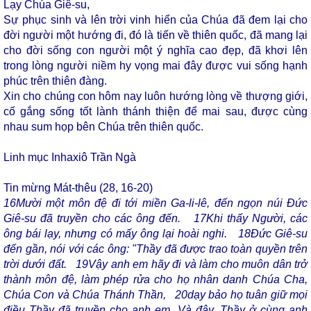
Lạy Chúa Giê-su,
Sự phục sinh và lên trời vinh hiển của Chúa đã đem lại cho
đời người một hướng đi, đó là tiến về thiên quốc, đã mang lại
cho đời sống con người một ý nghĩa cao đẹp, đã khơi lên
trong lòng người niềm hy vọng mai đây được vui sống hạnh
phúc trên thiên đàng.
Xin cho chúng con hôm nay luôn hướng lòng về thượng giới,
cố gắng sống tốt lành thánh thiện để mai sau, được cùng
nhau sum họp bên Chúa trên thiên quốc.
Linh mục Inhaxiô Trần Ngà
Tin mừng Mát-thêu (28, 16-20)
16
Mười một môn đệ đi tới miền Ga-li-lê, đến ngọn núi Đức
Giê-su đã truyền cho các ông đến.
17
Khi thấy Người, các
ông bái lạy, nhưng có mấy ông lại hoài nghi.
18
Đức Giê-su
đến gần, nói với các ông: "Thầy đã được trao toàn quyền trên
trời dưới đất.
19
Vậy anh em hãy đi và làm cho muôn dân trở
thành môn đệ, làm phép rửa cho họ nhân danh Chúa Cha,
Chúa Con và Chúa Thánh Thần,
20
dạy bảo họ tuân giữ mọi
điều Thầy đã truyền cho anh em. Và đây, Thầy ở cùng anh