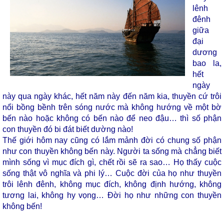
lênh
đênh
giữa
đại
dương
bao la,
hết
ngày
này qua ngày khác, hết năm này đến năm kia, thuyền cứ trôi
nổi bồng bềnh trên sóng nước mà không hướng về một bờ
bến nào hoặc không có bến nào để neo đậu… thì số phận
con thuyền đó bi đát biết dường nào!
Thế giới hôm nay cũng có lắm mảnh đời có chung số phận
như con thuyền không bến này. Người ta sống mà chẳng biết
mình sống vì mục đích gì, chết rồi sẽ ra sao… Họ thấy cuộc
sống thật vô nghĩa và phi lý… Cuộc đời của họ như thuyền
trôi lênh đênh, không mục đích, không định hướng, không
tương lai, không hy vọng… Đời họ như những con thuyền
không bến!