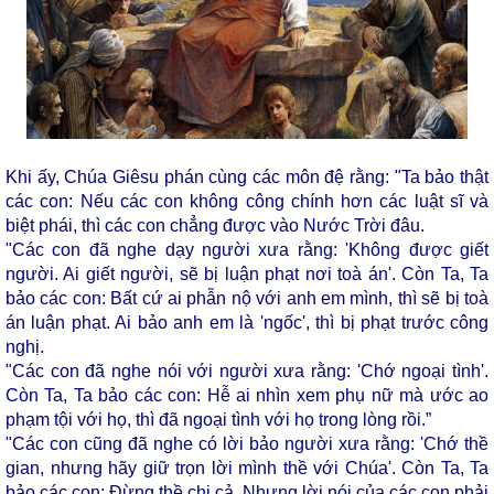
Khi ấy, Chúa Giêsu phán cùng các môn đệ rằng: "Ta bảo thật
các con: Nếu các con không công chính hơn các luật sĩ và
biệt phái, thì các con chẳng được vào Nước Trời đâu.
"Các con đã nghe dạy người xưa rằng: 'Không được giết
người. Ai giết người, sẽ bị luận phạt nơi toà án'. Còn Ta, Ta
bảo các con: Bất cứ ai phẫn nộ với anh em mình, thì sẽ bị toà
án luận phạt. Ai bảo anh em là 'ngốc', thì bị phạt trước công
nghị.
"Các con đã nghe nói với người xưa rằng: 'Chớ ngoại tình'.
Còn Ta, Ta bảo các con: Hễ ai nhìn xem phụ nữ mà ước ao
phạm tội với họ, thì đã ngoại tình với họ trong lòng rồi.”
"Các con cũng đã nghe có lời bảo người xưa rằng: 'Chớ thề
gian, nhưng hãy giữ trọn lời mình thề với Chúa'. Còn Ta, Ta
bảo các con: Đừng thề chi cả. Nhưng lời nói của các con phải