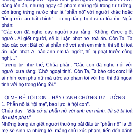
đáng lên án, nhưng ngay cả phạm những tội trong tư tưởng,
còn trong trứng nước như là “phẫn nộ” với người khác hoặc
“lòng ước ao bất chính”… cũng đáng bị đưa ra tòa rồi. Ngài
phán:
"Các con đã nghe dạy người xưa rằng: 'Không được giết
người. Ai giết người, sẽ bị luận phạt nơi toà án. Còn Ta, Ta
bảo các con: Bất cứ ai phẫn nộ với anh em mình, thì sẽ bị toà
án luận phạt. Ai bảo anh em là 'ngốc', thì bị phạt trước công
nghị…”
Tương tự như thế, Chúa phán: “Các con đã nghe nói với
người xưa rằng: 'Chớ ngoại tình'. Còn Ta, Ta bảo các con: Hễ
ai nhìn xem phụ nữ mà ước ao phạm tội với họ, thì đã ngoại
tình với họ trong lòng rồi.”
TỘI MẸ ĐẺ TỘI CON – HÃY CANH CHỪNG TƯ TƯỞNG
1. Phẫn nộ là “tội mẹ”, bạo lực là “tội con”.
Chúa dạy:
“Bất cứ ai phẫn nộ với anh em mình, thì sẽ bị toà
án luận phạt.”
Những trọng án giết người thường bắt đầu từ “phẫn nộ” là tội
mẹ sẽ sinh ra những lời mắng chửi xúc phạm, tiến đến đánh