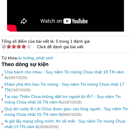
Tổng số điểm của bài viết là: 5 trong 1 đánh giá
Click để đánh giá bài viết
Từ khóa:
tư tưởng
,
phát sinh
Theo dòng sự kiện
Chia bánh cho nhau - Suy niệm Tin mừng Chúa nhật 18 TN năm
A
(30/07/2026)
Khám phá kho báu Tin mừng - Suy niệm Tin mừng Chúa nhật 17
TN
(23/07/2026)
Tại sao Thiên Chúa không diệt trừ người tội lỗi? - Suy niệm Tin
mừng Chúa nhật 16 TN năm A
(15/07/2026)
Quỷ dữ cướp đi Lời Chúa được gieo vào lòng người - Suy niệm Tin
mừng Chúa nhật 15 TN năm A
(09/07/2026)
Ai giữ lấy mạng sống mình, thì sẽ mất - Suy niệm Tin mừng Chúa
nhật 13 TN năm A
(26/06/2026)