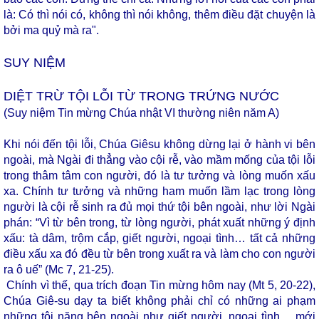
là: Có thì nói có, không thì nói không, thêm điều đặt chuyện là
bởi ma quỷ mà ra".
SUY NIỆM
DIỆT TRỪ TỘI LỖI TỪ TRONG TRỨNG NƯỚC
(Suy niệm Tin mừng Chúa nhật VI thường niên năm A)
Khi nói đến tội lỗi, Chúa Giêsu không dừng lại ở hành vi bên
ngoài, mà Ngài đi thẳng vào cội rễ, vào mầm mống của tội lỗi
trong thâm tâm con người, đó là tư tưởng và lòng muốn xấu
xa. Chính tư tưởng và những ham muốn lầm lạc trong lòng
người là cội rễ sinh ra đủ mọi thứ tội bên ngoài, như lời Ngài
phán: “Vì từ bên trong, từ lòng người, phát xuất những ý định
xấu: tà dâm, trộm cắp, giết người, ngoại tình… tất cả những
điều xấu xa đó đều từ bên trong xuất ra và làm cho con người
ra ô uế” (Mc 7, 21-25).
Chính vì thế, qua trích đoạn Tin mừng hôm nay (Mt 5, 20-22),
Chúa Giê-su dạy ta biết không phải chỉ có những ai phạm
những tội nặng bên ngoài như giết người, ngoại tình… mới