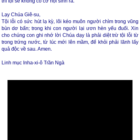
thì tội sẽ không có cơ hội sinh ra.
Lạy Chúa Giê-su,
Tội lỗi có sức hút lạ kỳ, lôi kéo muôn người chìm trong vũng
bùn dơ bẩn; trong khi con người lại ươn hèn yếu đuối. Xin
cho chúng con ghi nhớ lời Chúa dạy là phải diệt trừ tội lỗi từ
trong trứng nước, từ lúc mới lên mầm, để khỏi phải lãnh lấy
quả độc về sau. Amen.
Linh mục Inha-xi-ô Trần Ngà