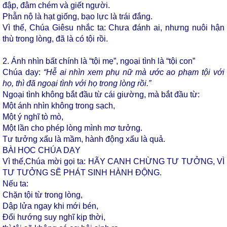
đập, đâm chém và giết người.
Phẫn nộ là hạt giống, bạo lực là trái đắng.
Vì thế, Chúa Giêsu nhắc ta: Chưa đánh ai, nhưng nuôi hận
thù trong lòng, đã là có tội rồi.
2. Ánh nhìn bất chính là “tội mẹ”, ngoại tình là “tội con”
Chúa dạy:
“Hễ ai nhìn xem phụ nữ mà ước ao phạm tội với
họ, thì đã ngoại tình với họ trong lòng rồi.”
Ngoại tình không bắt đầu từ cái giường, mà bắt đầu từ:
Một ánh nhìn không trong sạch,
Một ý nghĩ tò mò,
Một lần cho phép lòng mình mơ tưởng.
Tư tưởng xấu là mầm, hành động xấu là quả.
BÀI HỌC CHÚA DẠY
Vì thế,Chúa mời gọi ta: HÃY CANH CHỪNG TƯ TƯỞNG, VÌ
TƯ TƯỞNG SẼ PHÁT SINH HÀNH ĐỘNG.
Nếu ta:
Chặn tội từ trong lòng,
Dập lửa ngay khi mới bén,
Đổi hướng suy nghĩ kịp thời,