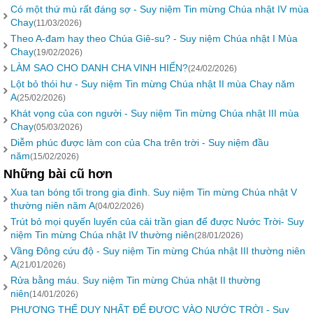
Có một thứ mù rất đáng sợ - Suy niệm Tin mừng Chúa nhật IV mùa
Chay
(11/03/2026)
Theo A-đam hay theo Chúa Giê-su? - Suy niệm Chúa nhật I Mùa
Chay
(19/02/2026)
LÀM SAO CHO DANH CHA VINH HIỂN?
(24/02/2026)
Lột bỏ thói hư - Suy niệm Tin mừng Chúa nhật II mùa Chay năm
A
(25/02/2026)
Khát vọng của con người - Suy niệm Tin mừng Chúa nhật III mùa
Chay
(05/03/2026)
Diễm phúc được làm con của Cha trên trời - Suy niệm đầu
năm
(15/02/2026)
Những bài cũ hơn
Xua tan bóng tối trong gia đình. Suy niệm Tin mừng Chúa nhật V
thường niên năm A
(04/02/2026)
Trút bỏ mọi quyến luyến của cải trần gian để được Nước Trời- Suy
niệm Tin mừng Chúa nhật IV thường niên
(28/01/2026)
Vầng Đông cứu độ - Suy niệm Tin mừng Chúa nhật III thường niên
A
(21/01/2026)
Rửa bằng máu. Suy niệm Tin mừng Chúa nhật II thường
niên
(14/01/2026)
PHƯƠNG THẾ DUY NHẤT ĐỂ ĐƯỢC VÀO NƯỚC TRỜI - Suy