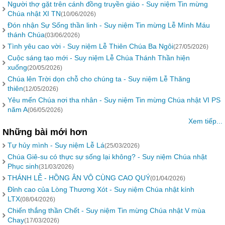
Người thợ gặt trên cánh đồng truyền giáo - Suy niệm Tin mừng
Chúa nhật XI TN
(10/06/2026)
Đón nhận Sự Sống thần linh - Suy niệm Tin mừng Lễ Mình Máu
thánh Chúa
(03/06/2026)
Tình yêu cao vời - Suy niệm Lễ Thiên Chúa Ba Ngôi
(27/05/2026)
Cuộc sáng tạo mới - Suy niệm Lễ Chúa Thánh Thần hiện
xuống
(20/05/2026)
Chúa lên Trời dọn chỗ cho chúng ta - Suy niệm Lễ Thăng
thiên
(12/05/2026)
Yêu mến Chúa nơi tha nhân - Suy niệm Tin mừng Chúa nhật VI PS
năm A
(06/05/2026)
Xem tiếp...
Những bài mới hơn
Tự hủy mình - Suy niệm Lễ Lá
(25/03/2026)
Chúa Giê-su có thực sự sống lại không? - Suy niệm Chúa nhật
Phục sinh
(31/03/2026)
THÁNH LỄ - HỒNG ÂN VÔ CÙNG CAO QUÝ
(01/04/2026)
Đỉnh cao của Lòng Thương Xót - Suy niệm Chúa nhật kính
LTX
(08/04/2026)
Chiến thắng thần Chết - Suy niệm Tin mừng Chúa nhật V mùa
Chay
(17/03/2026)