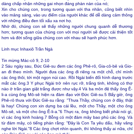
dàng chấp nhận những gai nhọn đáng phàn nàn của nó;
Xin cho chúng con, trong tương quan với tha nhân, cũng biết nhìn
vào mảng sáng, vào ưu điểm của người khác để dễ dàng cảm thông
với những điều đen tối xấu xa nơi họ.
Nhờ đó, chúng con sẽ thấy những người chung quanh dễ thương
hơn; tương quan của chúng con với mọi người sẽ được cải thiện tốt
hơn và đời sống giữa chúng con với nhau sẽ hạnh phúc hơn.
Linh mục Inhaxiô Trần Ngà
Tin mừng Mác-cô 9, 2-10
2
Sáu ngày sau, Đức Giê-su đem các ông Phê-rô, Gia-cô-bê và Gio-
an đi theo mình. Người đưa các ông đi riêng ra một chỗ, chỉ mình
các ông thôi, tới một ngọn núi cao. Rồi Ngài biến đổi hình dạng trước
mắt các ông.
3
Y phục Ngài trở nên rực rỡ, trắng tinh, không có thợ
nào ở trần gian giặt trắng được như vậy.
4
Và ba môn đệ thấy ông Ê-
li-a cùng ông Mô-sê hiện ra đàm đạo với Đức Giê-su.
5
Bấy giờ, ông
Phê-rô thưa với Đức Giê-su rằng: "Thưa Thầy, chúng con ở đây, thật
là hay! Chúng con xin dựng ba cái lều, một cho Thầy, một cho ông
Mô-sê, và một cho ông Ê-li-a."
6
Thực ra, ông không biết phải nói gì,
vì các ông kinh hoàng.
7
Bỗng có một đám mây bao phủ các ông. Và
từ đám mây, có tiếng phán rằng: "Đây là Con Ta yêu dấu, hãy vâng
nghe lời Ngài."
8
Các ông chợt nhìn quanh, thì không thấy ai nữa, chỉ