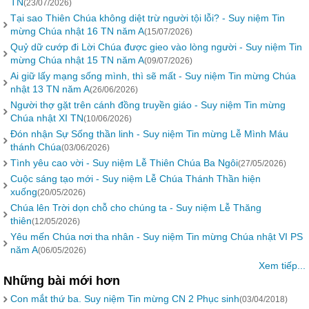
TN
(23/07/2026)
Tại sao Thiên Chúa không diệt trừ người tội lỗi? - Suy niệm Tin
mừng Chúa nhật 16 TN năm A
(15/07/2026)
Quỷ dữ cướp đi Lời Chúa được gieo vào lòng người - Suy niệm Tin
mừng Chúa nhật 15 TN năm A
(09/07/2026)
Ai giữ lấy mạng sống mình, thì sẽ mất - Suy niệm Tin mừng Chúa
nhật 13 TN năm A
(26/06/2026)
Người thợ gặt trên cánh đồng truyền giáo - Suy niệm Tin mừng
Chúa nhật XI TN
(10/06/2026)
Đón nhận Sự Sống thần linh - Suy niệm Tin mừng Lễ Mình Máu
thánh Chúa
(03/06/2026)
Tình yêu cao vời - Suy niệm Lễ Thiên Chúa Ba Ngôi
(27/05/2026)
Cuộc sáng tạo mới - Suy niệm Lễ Chúa Thánh Thần hiện
xuống
(20/05/2026)
Chúa lên Trời dọn chỗ cho chúng ta - Suy niệm Lễ Thăng
thiên
(12/05/2026)
Yêu mến Chúa nơi tha nhân - Suy niệm Tin mừng Chúa nhật VI PS
năm A
(06/05/2026)
Xem tiếp...
Những bài mới hơn
Con mắt thứ ba. Suy niệm Tin mừng CN 2 Phục sinh
(03/04/2018)