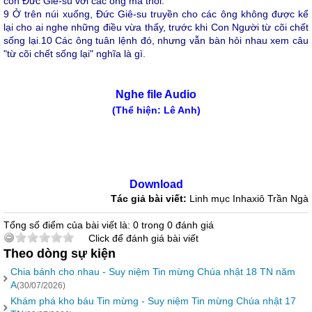
còn Đức Giê-su với các ông mà thôi.
9
Ở trên núi xuống, Đức Giê-su truyền cho các ông không được kể
lại cho ai nghe những điều vừa thấy, trước khi Con Người từ cõi chết
sống lại.
10
Các ông tuân lệnh đó, nhưng vẫn bàn hỏi nhau xem câu
"từ cõi chết sống lại" nghĩa là gì.
Nghe file Audio
(Thể hiện: Lê Anh)
Download
Tác giả bài viết:
Linh mục Inhaxiô Trần Ngà
Tổng số điểm của bài viết là: 0 trong 0 đánh giá
Click để đánh giá bài viết
Theo dòng sự kiện
Chia bánh cho nhau - Suy niệm Tin mừng Chúa nhật 18 TN năm
A
(30/07/2026)
Khám phá kho báu Tin mừng - Suy niệm Tin mừng Chúa nhật 17