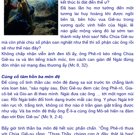
kết thúc bi đát đến thế ư?
Đã bao lần họ mơ tưởng đến một
tương lai huy hoàng khi được ngồi
bên tả, bên hữu vua Giê-su trong
vương quốc vinh hiển của Ngài, lẽ
nào giấc mộng vàng đó lại sớm tan
thành mây khói sao! Nếu Chúa Giê-su
mà còn phải chịu số phận oan nghiệt như thế thì số phận các ông rồi
sẽ như thế nào đây?
Không chấp nhận viễn ảnh đen tối ấy, ông Phê-rô kéo riêng Chúa
Giê-su ra và lên tiếng trách móc, tìm cách can gián để Ngài đừng
đón nhận sứ mạng đau thương ấy (Mc 8, 32).
Củng cố tâm hồn ba môn đệ
Để củng cố tinh thần các môn đệ đang sa sút trước tin chẳng lành
vừa loan báo, “sáu ngày sau, Đức Giê-su đem các ông Phê-rô, Gia-
cô-bê và Gio-an đi theo mình. Ngài đưa các ông … tới một ngọn núi
cao. Rồi Ngài biến đổi hình dạng trước mắt các ông. Y phục Ngài trở
nên rực rỡ, trắng tinh, không có thợ nào ở trần gian giặt trắng được
như vậy. Và ba môn đệ thấy ông Ê-li-a cùng ông Mô-sê hiện ra đàm
đạo với Đức Giê-su” (Mc 9, 2-4).
Bấy giờ tinh thần ba môn đệ hết sức phấn chấn. “Ông Phê-rô thưa
với Chúa Giê-su rằng: "Thưa Thầy, chúng con ở đây, thật là hay!