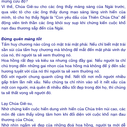
mừng cứu độ?
Vì thế, Chúa Giê-su cho các ông thấy mảng sáng của Ngài trước,
qua việc tỏ cho các ông thấy dung mạo sáng láng vinh hiển của
mình, tỏ cho họ thấy Ngài là “Con yêu dấu của Thiên Chúa Cha” để
động viên tinh thần các ông khỏi suy sụp khi chứng kiến cuộc khổ
nạn đau thương sắp đến của Ngài.
Đừng quên mảng tốt
Tấm huy chương nào cũng có mặt trái mặt phải. Nếu chỉ biết mặt trái
sần sùi của tấm huy chương mà không để mắt đến mặt phải vinh dự
của nó, thì người ta sẽ xem thường nó.
Hoa hồng rất đẹp và kiêu sa nhưng cũng đầy gai. Nếu người ta chỉ
chú trọng đến những gai nhọn của hoa hồng mà không để ý đến sắc
hương tuyệt vời của nó thì người ta sẽ xem thường nó.
Đối với người chung quanh cũng thế. Nết tốt nơi mỗi người nhiều
gấp trăm lần nết xấu. Nếu chúng ta chỉ nhìn vào số ít nết xấu của
một con người, mà quên đi nhiều điều tốt đẹp trong đời họ, thì chúng
ta sẽ thất vọng về người đó.
Lạy Chúa Giê-su,
Nhờ chứng kiến cuộc hiển dung vinh hiển của Chúa trên núi cao, các
môn đệ cảm thấy vững tâm hơn khi đối diện với cuộc khổ nạn đau
thương của Chúa;
Nhờ nhìn ngắm vẻ đẹp của những đoá hoa hồng, người ta mới dễ