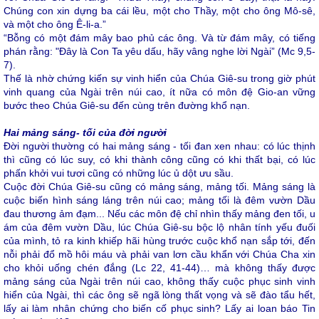
Chúng con xin dựng ba cái lều, một cho Thầy, một cho ông Mô-sê,
và một cho ông Ê-li-a.”
“Bỗng có một đám mây bao phủ các ông. Và từ đám mây, có tiếng
phán rằng: "Đây là Con Ta yêu dấu, hãy vâng nghe lời Ngài” (Mc 9,5-
7).
Thế là nhờ chứng kiến sự vinh hiển của Chúa Giê-su trong giờ phút
vinh quang của Ngài trên núi cao, ít nữa có môn đệ Gio-an vững
bước theo Chúa Giê-su đến cùng trên đường khổ nạn.
Hai mảng sáng- tối của đời người
Đời người thường có hai mảng sáng - tối đan xen nhau: có lúc thịnh
thì cũng có lúc suy, có khi thành công cũng có khi thất bại, có lúc
phấn khởi vui tươi cũng có những lúc ủ dột ưu sầu.
Cuộc đời Chúa Giê-su cũng có mảng sáng, mảng tối. Mảng sáng là
cuộc biến hình sáng láng trên núi cao; mảng tối là đêm vườn Dầu
đau thương ảm đạm... Nếu các môn đệ chỉ nhìn thấy mảng đen tối, u
ám của đêm vườn Dầu, lúc Chúa Giê-su bộc lộ nhân tính yếu đuối
của mình, tỏ ra kinh khiếp hãi hùng trước cuộc khổ nạn sắp tới, đến
nỗi phải đổ mồ hôi máu và phải van lơn cầu khẩn với Chúa Cha xin
cho khỏi uống chén đắng (Lc 22, 41-44)… mà không thấy được
mảng sáng của Ngài trên núi cao, không thấy cuộc phục sinh vinh
hiển của Ngài, thì các ông sẽ ngã lòng thất vọng và sẽ đào tẩu hết,
lấy ai làm nhân chứng cho biến cố phục sinh? Lấy ai loan báo Tin