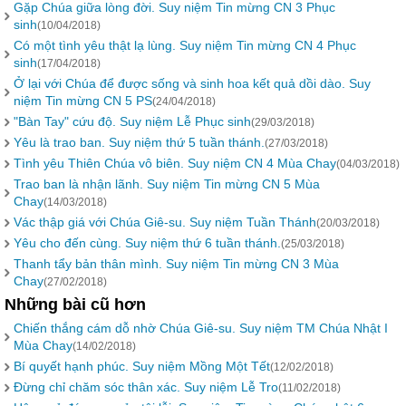
Gặp Chúa giữa lòng đời. Suy niệm Tin mừng CN 3 Phục
sinh
(10/04/2018)
Có một tình yêu thật lạ lùng. Suy niệm Tin mừng CN 4 Phục
sinh
(17/04/2018)
Ở lại với Chúa để được sống và sinh hoa kết quả dồi dào. Suy
niệm Tin mừng CN 5 PS
(24/04/2018)
"Bàn Tay" cứu độ. Suy niệm Lễ Phục sinh
(29/03/2018)
Yêu là trao ban. Suy niệm thứ 5 tuần thánh.
(27/03/2018)
Tình yêu Thiên Chúa vô biên. Suy niệm CN 4 Mùa Chay
(04/03/2018)
Trao ban là nhận lãnh. Suy niệm Tin mừng CN 5 Mùa
Chay
(14/03/2018)
Vác thập giá với Chúa Giê-su. Suy niệm Tuần Thánh
(20/03/2018)
Yêu cho đến cùng. Suy niệm thứ 6 tuần thánh.
(25/03/2018)
Thanh tẩy bản thân mình. Suy niệm Tin mừng CN 3 Mùa
Chay
(27/02/2018)
Những bài cũ hơn
Chiến thắng cám dỗ nhờ Chúa Giê-su. Suy niệm TM Chúa Nhật I
Mùa Chay
(14/02/2018)
Bí quyết hạnh phúc. Suy niệm Mồng Một Tết
(12/02/2018)
Đừng chỉ chăm sóc thân xác. Suy niệm Lễ Tro
(11/02/2018)