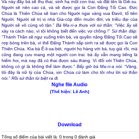
Và này đây bà sẽ thụ thai, sinh hạ một con trai, và đặt tên là Giê-su.
Người sẽ nên cao cả, và sẽ được gọi là Con Đấng Tối Cao. Đức
Chúa là Thiên Chúa sẽ ban cho Người ngai vàng vua Đavít, tổ tiên
Người. Người sẽ trị vị nhà Gia-cóp đến muôn đời, và triều đại của
Người sẽ vô cùng vô tận
.
”
Bà Ma-ri-a thưa với sứ thần:
“Việc ấy sẽ
xảy ra cách nào, vì tôi không biết đến việc vợ chồng !”
Sứ thần đáp:
“Thánh Thần sẽ ngự xuống trên bà, và quyền năng Đấng Tối Cao sẽ
rợp bóng trên bà, vì thế Đấng Thánh sắp sinh ra sẽ được gọi là Con
Thiên Chúa. Kìa bà Ê-li-sa-bét, người họ hàng với bà, tuy già rồi, mà
cũng đang cưu mang một người con trai: bà ấy vẫn mang tiếng là
hiếm hoi, mà nay đã có thai được sáu tháng. Vì đối với Thiên Chúa,
không có gì là không thể làm được.”
Bấy giờ bà Ma-ri-a nói:
“Vâng,
tôi đây là nữ tỳ của Chúa, xin Chúa cứ làm cho tôi như lời sứ thần
nói.”
Rồi sứ thần từ biệt ra đi.
Nghe file Audio
(Thể hiện: Lê Anh)
Download
Tổng số điểm của bài viết là: 0 trong 0 đánh giá