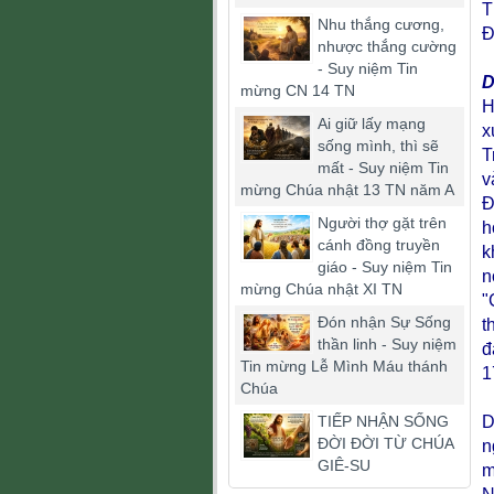
T
Nhu thắng cương,
Đ
nhược thắng cường
- Suy niệm Tin
D
mừng CN 14 TN
H
Ai giữ lấy mạng
x
sống mình, thì sẽ
T
mất - Suy niệm Tin
v
mừng Chúa nhật 13 TN năm A
Đ
Người thợ gặt trên
h
cánh đồng truyền
k
giáo - Suy niệm Tin
n
mừng Chúa nhật XI TN
"
Đón nhận Sự Sống
t
thần linh - Suy niệm
đ
Tin mừng Lễ Mình Máu thánh
1
Chúa
TIẾP NHẬN SỐNG
D
ĐỜI ĐỜI TỪ CHÚA
n
GIÊ-SU
m