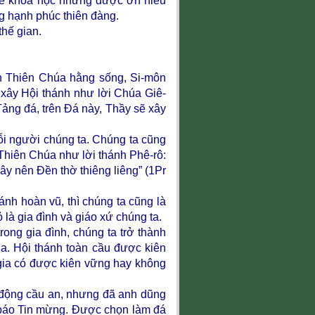
 về khoa học nhưng được ơn hiểu
g hạnh phúc thiên đàng.
 thế gian.
n Thiên Chúa hằng sống, Si-môn
xây Hội thánh như lời Chúa Giê-
 Tảng đá, trên Đá này, Thầy sẽ xây
i người chúng ta. Chúng ta cũng
Thiên Chúa như lời thánh Phê-rô:
 nên Đền thờ thiêng liêng” (1Pr
nh hoàn vũ, thì chúng ta cũng là
à gia đình và giáo xứ chúng ta.
ong gia đình, chúng ta trở thành
ia. Hội thánh toàn cầu được kiên
 gia có được kiên vững hay không
 động cầu an, nhưng đã anh dũng
 báo Tin mừng. Được chọn làm đá