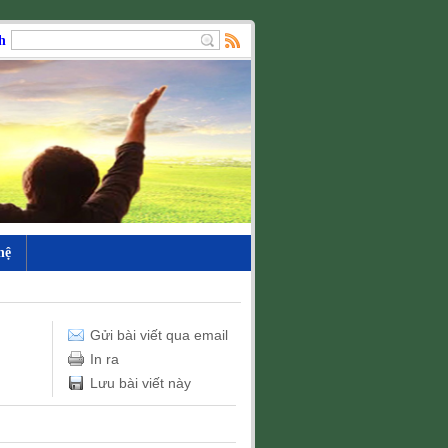
ất cả các bạn!
hệ
Gửi bài viết qua email
In ra
Lưu bài viết này