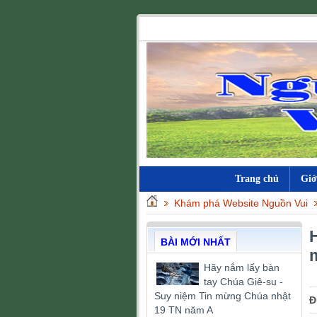
Trang chủ
Giớ
Khám phá Website Nguồn Vui
BÀI MỚI NHẤT
Hãy nắm lấy bàn
tay Chúa Giê-su -
Suy niệm Tin mừng Chúa nhật
Đ
19 TN năm A