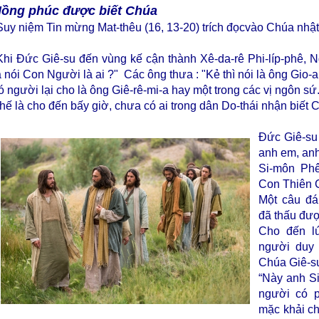
ồng phúc được biết Chúa
Suy niệm Tin mừng Mat-thêu (16, 13-20) trích đọcvào Chúa nhật
Khi Đức Giê-su đến vùng kế cận thành Xê-da-rê Phi-líp-phê, 
a nói Con Người là ai ?" Các ông thưa : "Kẻ thì nói là ông Gio-an
ó người lại cho là ông Giê-rê-mi-a hay một trong các vị ngôn sứ
hế là cho đến bấy giờ, chưa có ai trong dân Do-thái nhận biết 
Đức Giê-su
anh em, anh
Si-môn Phê
Con Thiên 
Một câu đá
đã thấu đượ
Cho đến lú
người duy 
Chúa Giê-s
“Này anh Si
người có p
mặc khải ch