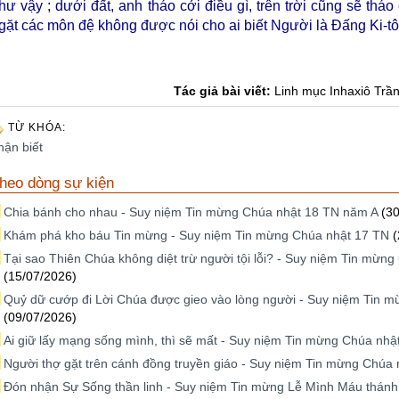
hư vậy ; dưới đất, anh tháo cởi điều gì, trên trời cũng sẽ thá
gặt các môn đệ không được nói cho ai biết Người là Đấng Ki-tô
Tác giả bài viết:
Linh mục Inhaxiô Trầ
TỪ KHÓA:
hận biết
heo dòng sự kiện
Chia bánh cho nhau - Suy niệm Tin mừng Chúa nhật 18 TN năm A
(3
Khám phá kho báu Tin mừng - Suy niệm Tin mừng Chúa nhật 17 TN
(
Tại sao Thiên Chúa không diệt trừ người tội lỗi? - Suy niệm Tin mừn
(15/07/2026)
Quỷ dữ cướp đi Lời Chúa được gieo vào lòng người - Suy niệm Tin 
(09/07/2026)
Ai giữ lấy mạng sống mình, thì sẽ mất - Suy niệm Tin mừng Chúa nh
Người thợ gặt trên cánh đồng truyền giáo - Suy niệm Tin mừng Chúa 
Đón nhận Sự Sống thần linh - Suy niệm Tin mừng Lễ Mình Máu thán