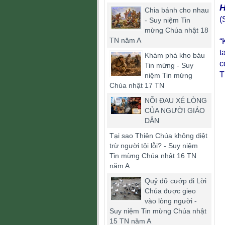
H
Chia bánh cho nhau
(
- Suy niệm Tin
mừng Chúa nhật 18
TN năm A
“
t
Khám phá kho báu
c
Tin mừng - Suy
T
niệm Tin mừng
Chúa nhật 17 TN
NỖI ĐAU XÉ LÒNG
CỦA NGƯỜI GIÁO
DÂN
Tại sao Thiên Chúa không diệt
trừ người tội lỗi? - Suy niệm
Tin mừng Chúa nhật 16 TN
năm A
Quỷ dữ cướp đi Lời
Chúa được gieo
vào lòng người -
Suy niệm Tin mừng Chúa nhật
15 TN năm A