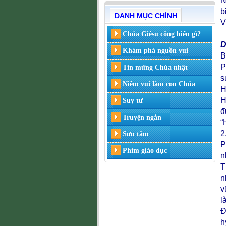
N
b
DANH MỤC CHÍNH
V
Chúa Giêsu cống hiến gì?
D
Khám phá nguồn vui
B
P
Tin mừng Chúa nhật
s
Niềm vui làm con Chúa
H
H
Suy tư
đ
Truyện ngắn
“
2
Sưu tầm
P
Phim giáo dục
n
T
n
v
l
Đ
h