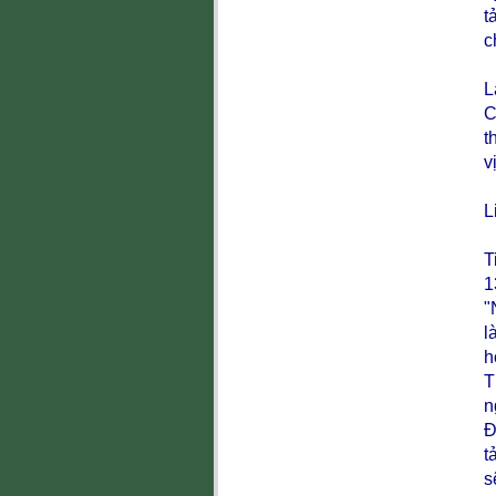
t
c
L
C
t
v
L
T
"
l
h
T
n
Đ
t
s