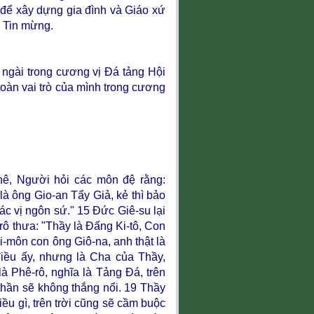
 để xây dựng gia đình và Giáo xứ
h Tin mừng.
 ngài trong cương vị Đá tảng Hội
oàn vai trò của mình trong cương
hê, Người hỏi các môn đệ rằng:
 là ông Gio-an Tẩy Giả, kẻ thì bảo
các vị ngôn sứ."
15
Đức Giê-su lại
ô thưa: "Thầy là Đấng Ki-tô, Con
i-môn con ông Giô-na, anh thật là
iều ấy, nhưng là Cha của Thầy,
à Phê-rô, nghĩa là Tảng Đá, trên
thần sẽ không thắng nổi.
19
Thầy
ều gì, trên trời cũng sẽ cầm buộc