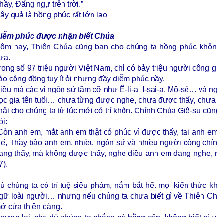
hầy, Đấng ngự trên trời.”
ây quả là hồng phúc rất lớn lao.
iễm phúc được nhận biết Chúa
ôm nay, Thiên Chúa cũng ban cho chúng ta hồng phúc khôn
ưa.
rong số 97 triệu người Việt Nam, chỉ có bảy triệu người công 
ào cộng đồng tuy ít ỏi nhưng đầy diễm phúc nầy.
iều mà các vị ngôn sứ tầm cỡ như Ê-li-a, I-sai-a, Mô-sê… và nga
ọc gia tên tuổi… chưa từng được nghe, chưa được thấy, chưa 
hải cho chúng ta từ lúc mới có trí khôn. Chính Chúa Giê-su cũn
ói:
Còn anh em, mắt anh em thật có phúc vì được thấy, tai anh e
hế, Thầy bảo anh em, nhiều ngôn sứ và nhiều người công chí
ang thấy, mà không được thấy, nghe điều anh em đang nghe, 
7).
ù chúng ta có trí tuệ siêu phàm, nắm bắt hết mọi kiến thức k
gữ loài người… nhưng nếu chúng ta chưa biết gì về Thiên C
ở cửa thiên đàng.