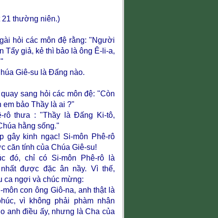
 21 thường niên.)
Ngài hỏi các môn đệ rằng: "Người
 Tẩy giả, kẻ thì bảo là ông Ê-li-a,
."
Chúa Giê-su là Đấng nào.
 quay sang hỏi các môn đệ: "Còn
 em bảo Thầy là ai ?"
-rô thưa : "Thầy là Đấng Ki-tô,
Chúa hằng sống."
p gây kinh ngạc! Si-môn Phê-rô
c căn tính của Chúa Giê-su!
c đó, chỉ có Si-môn Phê-rô là
nhất được đặc ân nầy. Vì thế,
u ca ngợi và chúc mừng:
-môn con ông Giô-na, anh thật là
húc, vì không phải phàm nhân
o anh điều ấy, nhưng là Cha của