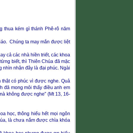
g thua kém gì thánh Phê-rô năm
giáo. Chúng ta may mắn được liệt
y cả các nhà hiền triết, các khoa
từng biết, thì Thiên Chúa đã mặc
g nhìn nhận đây là đại phúc. Ngài
m thật có phúc vì được nghe. Quả
nh đã mong mỏi thấy điều anh em
mà không được nghe” (Mt 13, 16-
hoa học, thông hiểu hết mọi ngôn
húa, là chưa nắm được chìa khóa