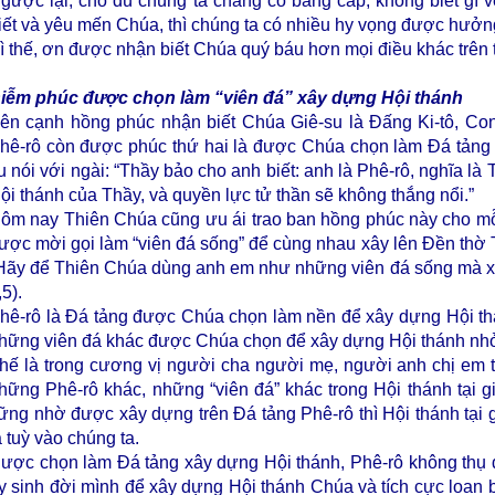
gược lại, cho dù chúng ta chẳng có bằng cấp, không biết gì
iết và yêu mến Chúa, thì chúng ta có nhiều hy vọng được hưởn
ì thế, ơn được nhận biết Chúa quý báu hơn mọi điều khác trên
iễm phúc được chọn làm “viên đá” xây dựng Hội thánh
ên cạnh hồng phúc nhận biết Chúa Giê-su là Đấng Ki-tô, Co
hê-rô còn được phúc thứ hai là được Chúa chọn làm Đá tảng 
u nói với ngài: “Thầy bảo cho anh biết: anh là Phê-rô, nghĩa là
ội thánh của Thầy, và quyền lực tử thần sẽ không thắng nổi.”
ôm nay Thiên Chúa cũng ưu ái trao ban hồng phúc này cho mỗ
ược mời gọi làm “viên đá sống” để cùng nhau xây lên Đền thờ 
Hãy để Thiên Chúa dùng anh em như những viên đá sống mà xây
,5).
hê-rô là Đá tảng được Chúa chọn làm nền để xây dựng Hội thá
hững viên đá khác được Chúa chọn để xây dựng Hội thánh nhỏ l
hế là trong cương vị người cha người mẹ, người anh chị em tr
hững Phê-rô khác, những “viên đá” khác trong Hội thánh tại g
ững nhờ được xây dựng trên Đá tảng Phê-rô thì Hội thánh tại
à tuỳ vào chúng ta.
ược chọn làm Đá tảng xây dựng Hội thánh, Phê-rô không thụ
y sinh đời mình để xây dựng Hội thánh Chúa và tích cực loan