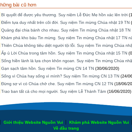
hững bài cũ hơn
Bí quyết để được yêu thương. Suy niệm Lễ Đức Mẹ hồn xác lên trời
(
Điểm tựa duy nhất trên cõi đời. Suy niệm Tin mừng Chúa nhật 19 TN
Quảng đại chia bánh cho nhau. Suy niệm Tin mừng Chúa nhật 18 TN
Khám phá kho báu Tin mừng. Suy niệm Tin mừng Chúa nhật 17 TN n
Thiên Chúa không tiêu diệt người tội lỗi. Suy niệm Tin mừng Chúa nh
Ấp ủ Lời Chúa trong tâm hồn. Suy niệm Tin mừng Chúa nhật 15 TN
(
Sống hiền lành là lựa chọn khôn ngoan. Suy niệm Tin mừng Chúa nhậ
Gạn sạch tâm hồn. Suy niệm Tin mừng CN 14 TN
(30/06/2020)
Sống vì Chúa hay sống vì mình? Suy niệm Tin mừng CN 13 TN
(24/0
Đừng sợ vì có Chúa chở che. Suy niệm Tin mừng CN 12 TN
(18/06/2
Trao ban tất cả cho mọi người. Suy niệm Lễ Thánh Tâm
(16/06/2020)
Giới thiệu Website Nguồn Vui
Khám phá Website Nguồn Vui
Về đầu trang