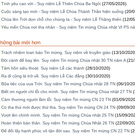
Tình yêu cao vời - Suy niệm Lễ Thiên Chúa Ba Ngôi
(27/05/2026)
Cuộc sáng tạo mới - Suy niệm Lễ Chúa Thánh Thần hiện xuống
(20/
Chúa lên Trời dọn chỗ cho chúng ta - Suy niệm Lễ Thăng thiên
(12/05
Yêu mến Chúa nơi tha nhân - Suy niệm Tin mừng Chúa nhật VI PS n
hững bài mới hơn
Trách nhiệm loan báo Tin mừng. Suy niệm về truyền giáo
(13/10/2020
Đôi cánh để bay lên. Suy niệm Tin mừng Chúa nhật 30 TN năm A
(21
Tâm hồn siêu thoát. Suy niệm Lễ các thánh
(28/10/2020)
Ra đi cũng là trở về. Suy niệm Lễ Các đẳng
(30/10/2020)
Bữa tiệc của vua Trời. Suy niệm Tin mừng Chúa nhật 28 TN
(06/10/2
Biết ơn người chỉ lỗi cho mình. Suy niệm Tin mừng Chúa nhật 27 TN
(
Cảm thương người lầm lỗi. Suy niệm Tin mừng CN 23 TN
(01/09/2020
Có tha thứ mới được thứ tha. Suy niệm Tin mừng CN 24 TN
(09/09/2
Vượt lên chính mình. Suy niệm Tin mừng Chúa nhật 25 TN
(15/09/20
Hoàn thiện bản thân. Suy niệm Tin mừng Chúa Nhật 26 TN
(22/09/20
Để đổi lấy hạnh phúc vô tận đời sau. Suy niệm Tin mừng CN 22 TN
(2