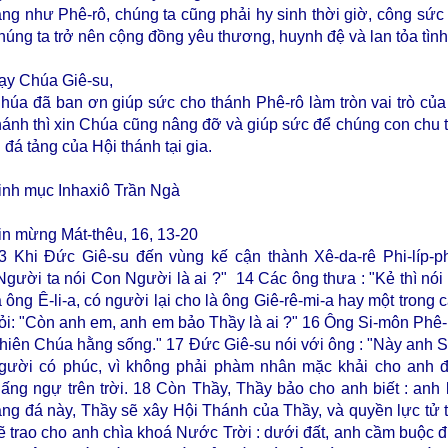
ảng như Phê-rô, chúng ta cũng phải hy sinh thời giờ, công sức
húng ta trở nên cộng đồng yêu thương, huynh đệ và lan tỏa tìn
ạy Chúa Giê-su,
húa đã ban ơn giúp sức cho thánh Phê-rô làm tròn vai trò của
hánh thì xin Chúa cũng nâng đỡ và giúp sức để chúng con chu t
ị đá tảng của Hội thánh tại gia.
inh mục Inhaxiô Trần Ngà
in mừng Mát-thêu, 16, 13-20
13
Khi Đức Giê-su đến vùng kế cận thành Xê-da-rê Phi-líp-p
Người ta nói Con Người là ai ?"
14
Các ông thưa : "Kẻ thì nói
à ông Ê-li-a, có người lại cho là ông Giê-rê-mi-a hay một trong 
ỏi: "Còn anh em, anh em bảo Thầy là ai ?"
16
Ông Si-môn Phê-r
hiên Chúa hằng sống."
17
Đức Giê-su nói với ông : "Này anh S
gười có phúc, vì không phải phàm nhân mặc khải cho anh đ
ấng ngự trên trời.
18
Còn Thầy, Thầy bảo cho anh biết : anh l
ảng đá này, Thầy sẽ xây Hội Thánh của Thầy, và quyền lực tử 
ẽ trao cho anh chìa khoá Nước Trời : dưới đất, anh cầm buộc đi