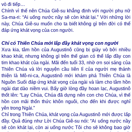
vò đi tiếp…
Chính vì thế nên Chúa Giê-su khẳng định với người phụ nữ
Sa-ma-ri: “Ai uống nước nầy sẽ còn khát lại.” Với những lời
này, Chúa Giê-su muốn cho ta biết không gì trên đời có thể
đáp ứng khát vọng của con người.
Chỉ có Thiên Chúa mới lấp đầy khát vọng con người
Xưa kia, tâm hồn của Augustinô cũng bị giày vò bởi nhiều
khao khát, nhưng không gì trên thế gian có thể lấp đầy con
tim khao khát của ngài. Mãi đến tuổi 33, nhờ ơn soi sáng của
Thiên Chúa và lời nguyện cầu liên lỉ của người mẹ thánh
thiện là Mô-ni-ca, Augustinô mới khám phá Thiên Chúa là
Nguồn Suối đáp ứng khát vọng của ngài và làm cho tâm hồn
ngài dạt dào niềm vui. Bấy giờ lòng đầy hoan lạc, Augustinô
thốt lên: “Lạy Chúa, Chúa đã dựng nên con cho Chúa, vì thế
hồn con mãi thổn thức khôn nguôi, cho đến khi được nghỉ
yên trong Ngài.”
Chỉ trong Thiên Chúa, khát vọng của Augustinô mới được lấp
đầy. Quả đúng như Lời Chúa Giê-su nói: “Ai uống nước nầy
sẽ còn khát lại, còn ai uống nước Tôi cho sẽ không bao giờ