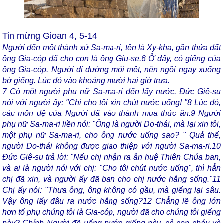
Tin mừng Gioan 4, 5-14
Người đến một thành xứ Sa-ma-ri, tên là Xy-kha, gần thửa đất
ông Gia-cóp đã cho con là ông Giu-se.
6
Ở đấy, có giếng của
ông Gia-cóp. Người đi đường mỏi mệt, nên ngồi ngay xuống
bờ giếng. Lúc đó vào khoảng mười hai giờ trưa.
7
Có một người phụ nữ Sa-ma-ri đến lấy nước. Đức Giê-su
nói với người ấy: "Chị cho tôi xin chút nước uống! "
8
Lúc đó,
các môn đệ của Người đã vào thành mua thức ăn.
9
Người
phụ nữ Sa-ma-ri liền nói: "Ông là người Do-thái, mà lại xin tôi,
một phụ nữ Sa-ma-ri, cho ông nước uống sao? " Quả thế,
người Do-thái không được giao thiệp với người Sa-ma-ri.
10
Đức Giê-su trả lời: "Nếu chị nhận ra ân huệ Thiên Chúa ban,
và ai là người nói với chị: "Cho tôi chút nước uống", thì hẳn
chị đã xin, và người ấy đã ban cho chị nước hằng sống."
11
Chị ấy nói: "Thưa ông, ông không có gầu, mà giếng lại sâu.
Vậy ông lấy đâu ra nước hằng sống?
12
Chẳng lẽ ông lớn
hơn tổ phụ chúng tôi là Gia-cóp, người đã cho chúng tôi giếng
này? Chính Người đã uống nước giếng này, cả con cháu và