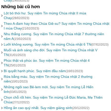
Chay
(14/03/2023)
Những bài cũ hơn
Lột bỏ thói hư. Suy niệm Tin mừng Chúa nhật II mùa
Chay
(28/02/2023)
Theo A-đam hay theo Chúa Giê-su? Suy niệm Tin mừng Chúa nhật
I mùa Chay
(21/02/2023)
Nhu thắng cương. Suy niệm Tin mừng Chúa nhật 7 thường niên
năm A
(15/02/2023)
Lưỡi không xương. Suy niệm Tin mừng Chúa nhật 6 TN
(07/02/2023)
Muối và ánh sáng cho đời. Suy niệm Tin mừng Chúa nhật V
TN
(31/01/2023)
Phúc thật và phúc ảo. Suy niệm Tin mừng Chúa nhật 4
TN
(25/01/2023)
Bí quyết hạnh phúc. Suy niệm đầu năm
(16/01/2023)
Rửa bằng máu. Suy niệm Tin mừng Chúa nhật 2 thường
niên
(10/01/2023)
Những ngôi sao Bê-lem mới. Suy niệm Tin mừng Lễ Hiển
linh
(03/01/2023)
Chọn chỗ rốt hèn. Suy niệm Tin mừng Lễ Đức Maria, Mẹ Thiên
Chúa
(27/12/2022)
Hồng ân cao quý nhất. Suy niệm giáng sinh
(20/12/2022)