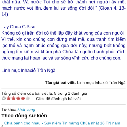
khát nữa. Và nước Tôi cho sẽ trở thành nơi người ấy một
mạch nước vọt lên, đem lại sự sống đời đời.” (Gioan 4, 13-
14)
Lạy Chúa Giê-su,
Không có gì trên đời có thể lấp đầy khát vọng của con người.
Vì thế, xin cho chúng con đừng mải mê, đua tranh tìm kiếm
lạc thú và hạnh phúc chóng qua đời này, nhưng biết không
ngừng tìm kiếm và khám phá Chúa là nguồn hạnh phúc đích
thực mang lại hoan lạc và sự sống vĩnh cửu cho chúng con.
Linh mục Inhaxiô Trần Ngà
Tác giả bài viết:
Linh mục Inhaxiô Trần Ngà
Tổng số điểm của bài viết là: 5 trong 1 đánh giá
Click để đánh giá bài viết
Từ khóa:
khát vọng
Theo dòng sự kiện
Chia bánh cho nhau - Suy niệm Tin mừng Chúa nhật 18 TN năm