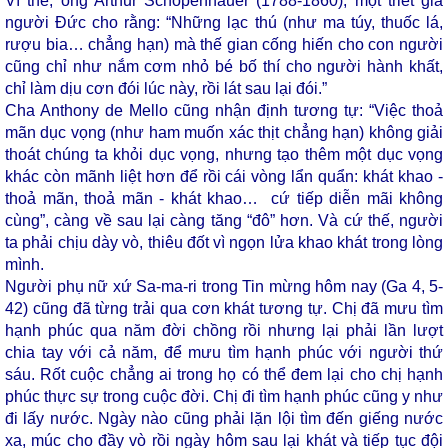
Vì thế, ông Arthur Schopenhauer (1788-1860), một triết gia
người Đức cho rằng: “Những lạc thú (như ma túy, thuốc lá,
rượu bia… chẳng hạn) mà thế gian cống hiến cho con người
cũng chỉ như nắm cơm nhỏ bé bố thí cho người hành khất,
chỉ làm dịu cơn đói lúc này, rồi lát sau lại đói.”
Cha Anthony de Mello cũng nhận định tương tự: “Việc thoả
mãn dục vọng (như ham muốn xác thịt chẳng hạn) không giải
thoát chúng ta khỏi dục vọng, nhưng tạo thêm một dục vọng
khác còn mãnh liệt hơn để rồi cái vòng lẩn quẩn: khát khao -
thoả mãn, thoả mãn - khát khao… cứ tiếp diễn mãi không
cùng”, càng về sau lại càng tăng “đô” hơn. Và cứ thế, người
ta phải chịu dày vò, thiêu đốt vì ngọn lửa khao khát trong lòng
mình.
Người phụ nữ xứ Sa-ma-ri trong Tin mừng hôm nay (Ga 4, 5-
42) cũng đã từng trải qua cơn khát tương tự. Chị đã mưu tìm
hạnh phúc qua năm đời chồng rồi nhưng lại phải lần lượt
chia tay với cả năm, để mưu tìm hạnh phúc với người thứ
sáu. Rốt cuộc chẳng ai trong họ có thể đem lại cho chị hạnh
phúc thực sự trong cuộc đời. Chị đi tìm hạnh phúc cũng y như
đi lấy nước. Ngày nào cũng phải lặn lội tìm đến giếng nước
xa, múc cho đầy vò rồi ngày hôm sau lại khát và tiếp tục đội