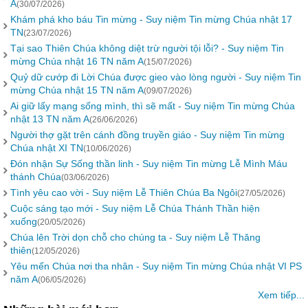
A
(30/07/2026)
Khám phá kho báu Tin mừng - Suy niệm Tin mừng Chúa nhật 17
TN
(23/07/2026)
Tại sao Thiên Chúa không diệt trừ người tội lỗi? - Suy niệm Tin
mừng Chúa nhật 16 TN năm A
(15/07/2026)
Quỷ dữ cướp đi Lời Chúa được gieo vào lòng người - Suy niệm Tin
mừng Chúa nhật 15 TN năm A
(09/07/2026)
Ai giữ lấy mạng sống mình, thì sẽ mất - Suy niệm Tin mừng Chúa
nhật 13 TN năm A
(26/06/2026)
Người thợ gặt trên cánh đồng truyền giáo - Suy niệm Tin mừng
Chúa nhật XI TN
(10/06/2026)
Đón nhận Sự Sống thần linh - Suy niệm Tin mừng Lễ Mình Máu
thánh Chúa
(03/06/2026)
Tình yêu cao vời - Suy niệm Lễ Thiên Chúa Ba Ngôi
(27/05/2026)
Cuộc sáng tạo mới - Suy niệm Lễ Chúa Thánh Thần hiện
xuống
(20/05/2026)
Chúa lên Trời dọn chỗ cho chúng ta - Suy niệm Lễ Thăng
thiên
(12/05/2026)
Yêu mến Chúa nơi tha nhân - Suy niệm Tin mừng Chúa nhật VI PS
năm A
(06/05/2026)
Xem tiếp...