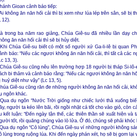
hánh Gioan cảnh báo tiếp:
 Ai không ăn năn hối cải thì bị xem như lúa lép trên sân, sẽ bị t
, 12).
à trong ba năm rao giảng, Chúa Giê-su đã nhiều lần dạy ch
hông ăn năn hối cải thì sẽ bị hủy diệt.
 Khi Chúa Giê-su biết có một số người xứ Ga-li-lê bị quan Phi
ảnh báo: “Nếu các ngươi không ăn năn hối cải, thì tất cả các n
Lc 13, 3).
 Chúa Giê-su cũng nêu lên trường hợp 18 người bị tháp Si-lô-e
ách bi thảm và cảnh báo rằng: “Nếu các ngươi không ăn năn hối 
ị huỷ diệt như vậy” (Lc 13, 5).
húa Giê-su cũng răn đe những người không ăn năn hối cải, khô
ụ ngôn khác.
 Qua dụ ngôn “Nước Trời giống như chiếc lưới thả xuống biể
ầy, người ta kéo lên bãi, rồi ngồi nhặt cá tốt cho vào giỏ, còn c
u kết luận: “Đến ngày tận thế, các thiên thần sẽ xuất hiện và 
gười tốt, rồi quăng chúng vào lò lửa. Ở đó, chúng sẽ phải khóc 
 Qua dụ ngôn “Cỏ lùng”, Chúa Giê-su ví những người không sá
ỏ lùng trong ruộng lúa. Khi đến ngày phán xét, họ sẽ bị gom lại 