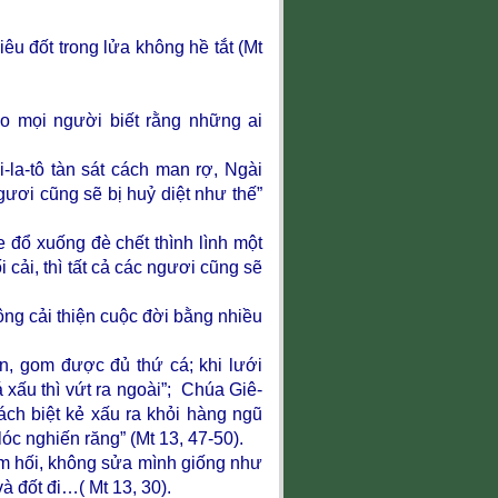
hiêu đốt trong lửa không hề tắt (Mt
o mọi người biết rằng những ai
-la-tô tàn sát cách man rợ, Ngài
gươi cũng sẽ bị huỷ diệt như thế”
 đổ xuống đè chết thình lình một
cải, thì tất cả các ngươi cũng sẽ
ng cải thiện cuộc đời bằng nhiều
n, gom được đủ thứ cá; khi lưới
á xấu thì vứt ra ngoài”; Chúa Giê-
tách biệt kẻ xấu ra khỏi hàng ngũ
lóc nghiến răng” (Mt 13, 47-50).
m hối, không sửa mình giống như
và đốt đi…( Mt 13, 30).