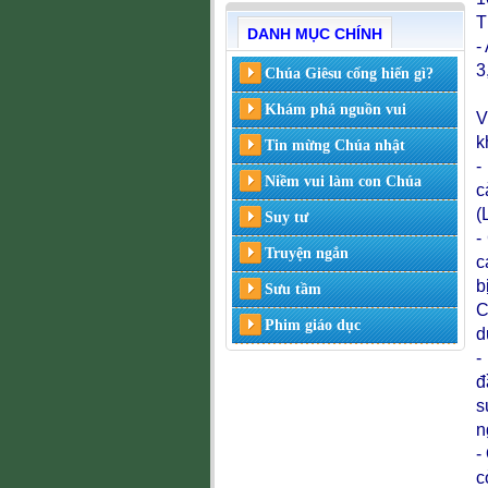
T
DANH MỤC CHÍNH
-
3
Chúa Giêsu cống hiến gì?
Khám phá nguồn vui
V
k
Tin mừng Chúa nhật
-
Niềm vui làm con Chúa
c
(
Suy tư
-
Truyện ngắn
c
b
Sưu tầm
C
Phim giáo dục
d
-
đ
s
n
-
c