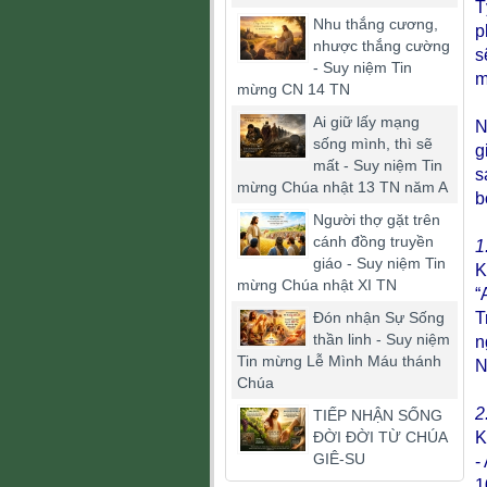
T
Nhu thắng cương,
p
nhược thắng cường
s
- Suy niệm Tin
m
mừng CN 14 TN
Ai giữ lấy mạng
N
sống mình, thì sẽ
g
mất - Suy niệm Tin
s
mừng Chúa nhật 13 TN năm A
b
Người thợ gặt trên
cánh đồng truyền
1
giáo - Suy niệm Tin
K
mừng Chúa nhật XI TN
“
Đón nhận Sự Sống
T
thần linh - Suy niệm
n
Tin mừng Lễ Mình Máu thánh
N
Chúa
2
TIẾP NHẬN SỐNG
ĐỜI ĐỜI TỪ CHÚA
K
GIÊ-SU
-
1