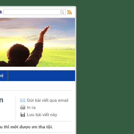
ất cả các bạn!
hệ
n
Gửi bài viết qua email
In ra
Lưu bài viết này
ấu thì mới được ơn tha tội.