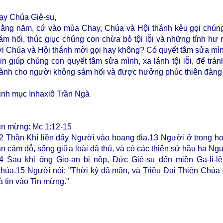
ạy Chúa Giê-su,
ằng năm, cứ vào mùa Chay, Chúa và Hội thánh kêu gọi chúng
ám hối, thúc giục chúng con chừa bỏ tội lỗi và những tính h
ời Chúa và Hội thánh mời gọi hay không? Có quyết tâm sửa mìn
in giúp chúng con quyết tâm sửa mình, xa lánh tội lỗi, để trá
ành cho người không sám hối và được hưởng phúc thiên đàng
inh mục Inhaxiô Trần Ngà
in mừng: Mc 1:12-15
2
Thần Khí liền đẩy Người vào hoang địa.
13
Người ở trong ho
an cám dỗ, sống giữa loài dã thú, và có các thiên sứ hầu hạ Ng
4
Sau khi ông Gio-an bị nộp, Đức Giê-su đến miền Ga-li-l
húa.
15
Người nói: "Thời kỳ đã mãn, và Triều Đại Thiên Chúa
à tin vào Tin mừng."