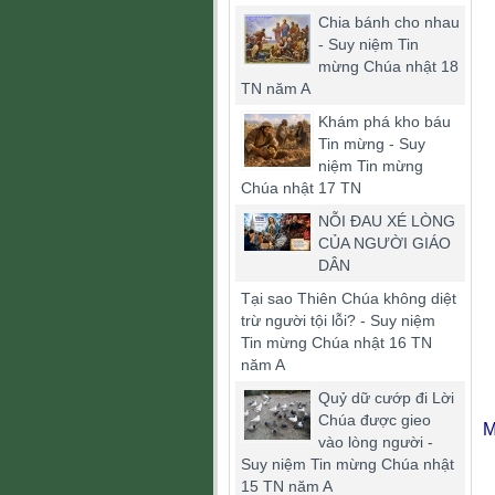
Chia bánh cho nhau
- Suy niệm Tin
mừng Chúa nhật 18
TN năm A
Khám phá kho báu
Tin mừng - Suy
niệm Tin mừng
Chúa nhật 17 TN
NỖI ĐAU XÉ LÒNG
CỦA NGƯỜI GIÁO
DÂN
Tại sao Thiên Chúa không diệt
trừ người tội lỗi? - Suy niệm
Tin mừng Chúa nhật 16 TN
năm A
Quỷ dữ cướp đi Lời
Chúa được gieo
M
vào lòng người -
Suy niệm Tin mừng Chúa nhật
15 TN năm A