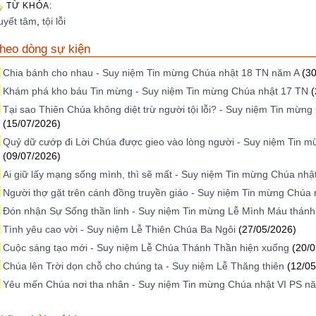
TỪ KHÓA:
uyết tâm
,
tội lỗi
heo dòng sự kiện
Chia bánh cho nhau - Suy niệm Tin mừng Chúa nhật 18 TN năm A
(3
Khám phá kho báu Tin mừng - Suy niệm Tin mừng Chúa nhật 17 TN
(
Tại sao Thiên Chúa không diệt trừ người tội lỗi? - Suy niệm Tin mừn
(15/07/2026)
Quỷ dữ cướp đi Lời Chúa được gieo vào lòng người - Suy niệm Tin 
(09/07/2026)
Ai giữ lấy mạng sống mình, thì sẽ mất - Suy niệm Tin mừng Chúa nh
Người thợ gặt trên cánh đồng truyền giáo - Suy niệm Tin mừng Chúa 
Đón nhận Sự Sống thần linh - Suy niệm Tin mừng Lễ Mình Máu thán
Tình yêu cao vời - Suy niệm Lễ Thiên Chúa Ba Ngôi
(27/05/2026)
Cuộc sáng tạo mới - Suy niệm Lễ Chúa Thánh Thần hiện xuống
(20/
Chúa lên Trời dọn chỗ cho chúng ta - Suy niệm Lễ Thăng thiên
(12/05
Yêu mến Chúa nơi tha nhân - Suy niệm Tin mừng Chúa nhật VI PS n