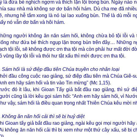
ý là đứa bé nghịch ngợm và thích lặn lội trong bùn. Ngày nào 
hía sau nhà mà không sợ dơ bẩn hôi hám. Dù cha mẹ đã nhiều 
ẽ, nhưng hễ tắm xong là nó lại lao xuống bùn. Thế là dù mỗi n
ẩy nó vẫn dơ bẩn và hôi hám.
hững người không ăn năn sám hối, không chừa bỏ tội lỗi và t
iống như đứa bé thích ngụp lặn trong bùn trên đây… Những 
ạch tội lỗi, sẽ không được ơn tha tội mà còn phải hư mất đời đờ
ỏ vũng lầy tội lỗi và thói hư tật xấu thì mới được ơn tha tội.
. Sám hối là sứ điệp đầu tiên Chúa truyền cho nhân loại
hởi đầu công cuộc rao giảng, sứ điệp đầu tiên mà Chúa Giê-su 
Anh em hãy sám hối và tin vào Tin mừng" (Mc 1,15).
rước đó ít lâu, khi Gioan Tẩy giả bắt đầu rao giảng, thì sứ đ
gười cũng là lời kêu gọi sám hối: “Anh em hãy sám hối, vì Nước
hư vậy, sám hối là điều quan trọng nhất Thiên Chúa kêu mời nhâ
. Không ăn năn hối cải thì sẽ bị huỷ diệt
hi Gioan tẩy giả bắt đầu rao giảng, ngài kêu gọi mọi người hãy 
 Ai không ăn năn hối cải thì bị xem như một thứ cây xấu, sẽ bị c
0).