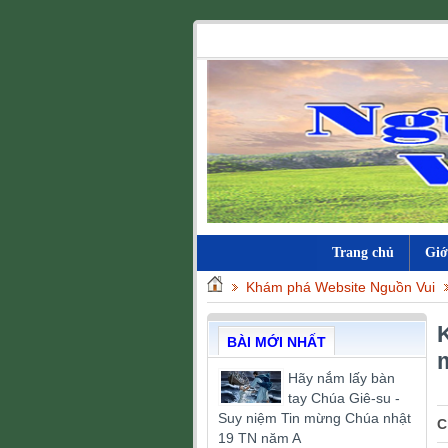
Trang chủ
Giớ
Khám phá Website Nguồn Vui
BÀI MỚI NHẤT
Hãy nắm lấy bàn
tay Chúa Giê-su -
Suy niệm Tin mừng Chúa nhật
C
19 TN năm A