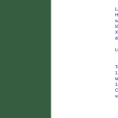
L
H
s
l
X
d
L
T
1
t
1
C
v