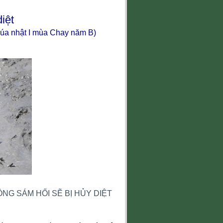
iệt
húa nhật I mùa Chay năm B)
NG SÁM HỐI SẼ BỊ HỦY DIỆT