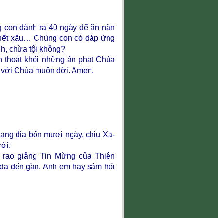
 con dành ra 40 ngày để ăn năn
ư nết xấu… Chúng con có đáp ứng
h, chừa tội không?
nh thoát khỏi những án phạt Chúa
 với Chúa muôn đời. Amen.
ang địa bốn mươi ngày, chịu Xa-
ười.
ê rao giảng Tin Mừng của Thiên
 đã đến gần. Anh em hãy sám hối