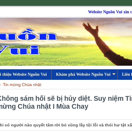
Website Nguồn Vui xin chào t
i thiệu Website Nguồn Vui
Khám phá Website Nguồn Vui
Liên 
Tin mừng Chúa nhật
Không sám hối sẽ bị hủy diệt. Suy niệm Ti
mừng Chúa nhật I Mùa Chay
hỉ có người nào quyết tâm rời bỏ vũng lầy tội lỗi và thói hư tật x