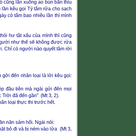
nó cũng lăn xuống ao bùn bẩn thỉu
lần kêu gọi Tý tắm rửa cho sạch
gày có tắm bao nhiêu lần thì mình
hói hư tật xấu của mình thì cũng
người như thế sẽ không được rửa
i. Chỉ có người nào quyết tâm rời
gởi đến nhân loại là lời kêu gọi:
iệp đầu tiên mà ngài gửi đến mọi
 Trời đã đến gần” (Mt 3, 2).
n loại thực thi trước hết.
ăn năn sám hối. Ngài nói:
hặt bỏ đi và bị ném vào lửa (Mt 3,