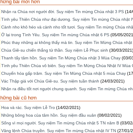
hững bài mới hơn
Nhận ra Chúa nơi người đời. Suy niệm Tin mừng Chúa nhật 3 PS
(14
Tình yêu Thiên Chúa như đại dương. Suy niệm Tin mừng Chúa nhật 
Cành nho khô héo và cành nho tốt tươi. Suy niệm Tin mừng Chúa nhậ
Ở lại trong Tình Yêu. Suy niệm Tin mừng Chúa nhật 6 PS
(05/05/2021
Phúc thay những ai không thấy mà tin. Suy niệm Tin Mừng Chúa nhật 
Chúa Giê-su chiến thắng tử thần. Suy niệm Lễ Phục sinh
(30/03/2021
Thanh tẩy tâm hồn. Suy niệm Tin Mừng Chúa nhật 3 Mùa Chay
(03/0
Tình yêu Thiên Chúa vô biên. Suy niệm Tin Mừng Chúa Nhật IV Mùa
Chuyển hóa gấp trăm. Suy niệm Tin Mừng Chúa nhật 5 mùa Chay
(1
Vác Thập giá với Chúa Giê-su. Suy niệm tuần thánh
(24/03/2021)
Nhận ra điều tốt nơi người chung quanh. Suy niệm Tin mừng Chúa nh
hững bài cũ hơn
Hoa và rác. Suy niệm Lễ Tro
(14/02/2021)
Những bông hoa của tâm hồn. Suy niệm đầu xuân
(08/02/2021)
Sống vì mọi người. Suy niệm Tin mừng Chúa nhật 5 TN năm B
(03/02
Vâng lệnh Chúa truyền. Suy niệm Tin mừng Chúa nhật IV TN
(27/01/