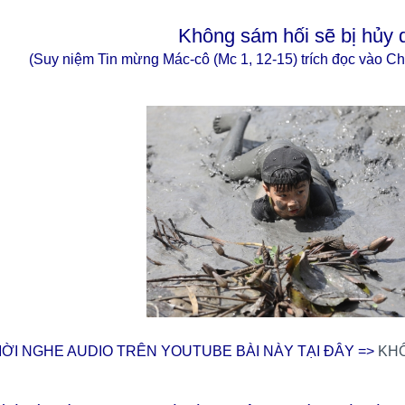
Không sám hối sẽ bị hủy d
(Suy niệm Tin mừng Mác-cô (Mc 1, 12-15) trích đọc vào C
ỜI NGHE AUDIO TRÊN YOUTUBE BÀI NÀY TẠI ĐÂY =>
KHÔ