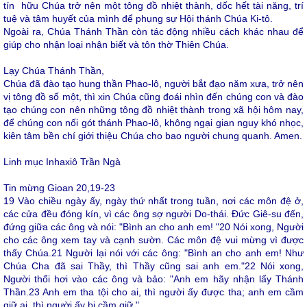
tín hữu Chúa trở nên một tông đồ nhiệt thành, dốc hết tài năng, trí
tuệ và tâm huyết của mình để phụng sự Hội thánh Chúa Ki-tô.
Ngoài ra, Chúa Thánh Thần còn tác động nhiều cách khác nhau để
giúp cho nhận loại nhận biết và tôn thờ Thiên Chúa.
Lạy Chúa Thánh Thần,
Chúa đã đào tạo hung thần Phao-lô, người bắt đạo năm xưa, trở nên
vị tông đồ số một, thì xin Chúa cũng đoái nhìn đến chúng con và đào
tạo chúng con nên những tông đồ nhiệt thành trong xã hội hôm nay,
để chúng con nối gót thánh Phao-lô, không ngại gian nguy khó nhọc,
kiên tâm bền chí giới thiệu Chúa cho bao người chung quanh. Amen.
Linh mục Inhaxiô Trần Ngà
Tin mừng Gioan 20,19-23
19
Vào chiều ngày ấy, ngày thứ nhất trong tuần, nơi các môn đệ ở,
các cửa đều đóng kín, vì các ông sợ người Do-thái. Đức Giê-su đến,
đứng giữa các ông và nói: "Bình an cho anh em! "
20
Nói xong, Người
cho các ông xem tay và cạnh sườn. Các môn đệ vui mừng vì được
thấy Chúa.
21
Người lại nói với các ông: "Bình an cho anh em! Như
Chúa Cha đã sai Thầy, thì Thầy cũng sai anh em."
22
Nói xong,
Người thổi hơi vào các ông và bảo: "Anh em hãy nhận lấy Thánh
Thần.
23
Anh em tha tội cho ai, thì người ấy được tha; anh em cầm
giữ ai, thì người ấy bị cầm giữ."