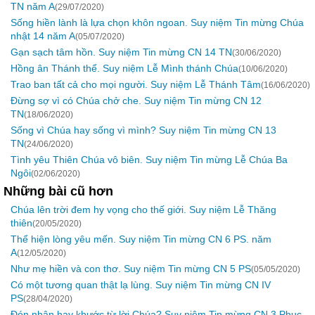
TN năm A
(29/07/2020)
Sống hiền lành là lựa chọn khôn ngoan. Suy niệm Tin mừng Chúa
nhật 14 năm A
(05/07/2020)
Gạn sạch tâm hồn. Suy niệm Tin mừng CN 14 TN
(30/06/2020)
Hồng ân Thánh thể. Suy niệm Lễ Mình thánh Chúa
(10/06/2020)
Trao ban tất cả cho mọi người. Suy niệm Lễ Thánh Tâm
(16/06/2020)
Đừng sợ vì có Chúa chở che. Suy niệm Tin mừng CN 12
TN
(18/06/2020)
Sống vì Chúa hay sống vì mình? Suy niệm Tin mừng CN 13
TN
(24/06/2020)
Tình yêu Thiên Chúa vô biên. Suy niệm Tin mừng Lễ Chúa Ba
Ngôi
(02/06/2020)
Những bài cũ hơn
Chúa lên trời đem hy vọng cho thế giới. Suy niệm Lễ Thăng
thiên
(20/05/2020)
Thể hiện lòng yêu mến. Suy niệm Tin mừng CN 6 PS. năm
A
(12/05/2020)
Như mẹ hiền và con thơ. Suy niệm Tin mừng CN 5 PS
(05/05/2020)
Có một tương quan thật lạ lùng. Suy niệm Tin mừng CN IV
PS
(28/04/2020)
Đón nhận hay khước từ lời Chúa? Suy niệm Tin mừng CN 3 Phục