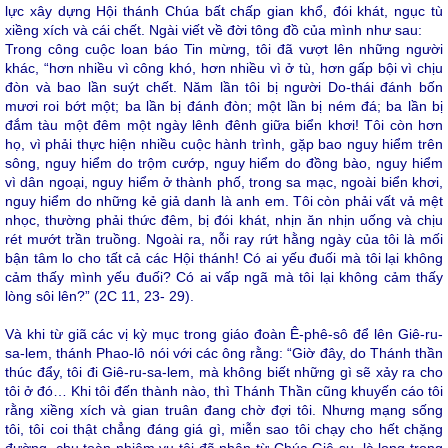
lực xây dựng Hội thánh Chúa bất chấp gian khổ, đói khát, ngục tù
xiềng xích và cái chết. Ngài viết về đời tông đồ của mình như sau:
Trong công cuộc loan báo Tin mừng, tôi đã vượt lên những người
khác, “hơn nhiều vì công khó, hơn nhiều vì ở tù, hơn gấp bội vì chịu
đòn và bao lần suýt chết. Năm lần tôi bị người Do-thái đánh bốn
mươi roi bớt một; ba lần bị đánh đòn; một lần bị ném đá; ba lần bị
đắm tàu một đêm một ngày lênh đênh giữa biển khơi! Tôi còn hơn
họ, vì phải thực hiện nhiều cuộc hành trình, gặp bao nguy hiểm trên
sông, nguy hiểm do trộm cướp, nguy hiểm do đồng bào, nguy hiểm
vì dân ngoại, nguy hiểm ở thành phố, trong sa mạc, ngoài biển khơi,
nguy hiểm do những kẻ giả danh là anh em. Tôi còn phải vất vả mệt
nhọc, thường phải thức đêm, bị đói khát, nhịn ăn nhịn uống và chịu
rét mướt trần truồng. Ngoài ra, nỗi ray rứt hằng ngày của tôi là mối
bận tâm lo cho tất cả các Hội thánh! Có ai yếu đuối mà tôi lại không
cảm thấy mình yếu đuối? Có ai vấp ngã mà tôi lại không cảm thấy
lòng sôi lên?” (2C 11, 23- 29).
Và khi từ giã các vị kỳ mục trong giáo đoàn Ê-phê-sô để lên Giê-ru-
sa-lem, thánh Phao-lô nói với các ông rằng: “Giờ đây, do Thánh thần
thúc đẩy, tôi đi Giê-ru-sa-lem, mà không biết những gì sẽ xảy ra cho
tôi ở đó… Khi tôi đến thành nào, thì Thánh Thần cũng khuyến cáo tôi
rằng xiềng xích và gian truân đang chờ đợi tôi. Nhưng mạng sống
tôi, tôi coi thật chẳng đáng giá gì, miễn sao tôi chạy cho hết chặng