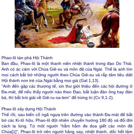
Phao-lô tàn phá Hội Thánh
Ban đầu, Phao-lô là một thanh niên nhiệt thành trong đạo Do Thái.
Anh có ác cảm với Chúa Giê-su và môn đệ của Ngài. Thế là anh tìm
mọi cách bắt bớ những người theo Chúa Giê-su và rắp tâm tiêu diệt
Hội thánh non trẻ của Ngài bằng mọi giá (Gal 1,13).
“Anh đến gặp các thượng tế, xin thư giới thiệu đến các hội đường ở
Đa-mát, để nếu thấy người nào theo Đạo, bất luận đàn ông hay đàn
bà, thì bắt trói giải về Giê-ru-sa-lem” để trừng trị (Cv 9,1-2).
Phao-lô xây dựng Hội Thánh
Thế rồi, sau biến cố ngã ngựa trên đường vào thành Đa-mát để bắt
bớ các Ki-tô hữu, Phao-lô đột nhiên chuyển hướng 180 độ và đổi đời
cách lạ lùng. Từ một người “hằm hằm đe dọa giết các môn đệ
Chúa
[1]
”, Phao-lô trở nên người hăng say, nhiệt thành, dốc hết tâm