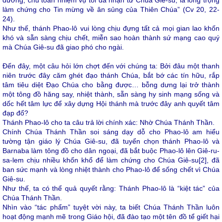
đường, chu toàn nhiệm vụ tôi đã nhận từ Chúa Giê-su, là long trọng
làm chứng cho Tin mừng về ân sủng của Thiên Chúa” (Cv 20, 22-
24).
Như thế, thánh Phao-lô vui lòng chịu đựng tất cả mọi gian lao khốn
khó và sẵn sàng chịu chết, miễn sao hoàn thành sứ mạng cao quý
mà Chúa Giê-su đã giao phó cho ngài.
Đến đây, một câu hỏi lớn chợt đến với chúng ta: Bởi đâu một thanh
niên trước đây căm ghét đạo thánh Chúa, bắt bớ các tín hữu, rắp
tâm tiêu diệt Đạo Chúa cho bằng được… bỗng dưng lại trở thành
một tông đồ hăng say, nhiệt thành, sẵn sàng hy sinh mạng sống và
dốc hết tâm lực để xây dựng Hội thánh mà trước đây anh quyết tâm
đạp đổ?
Thánh Phao-lô cho ta câu trả lời chính xác: Nhờ Chúa Thánh Thần.
Chính Chúa Thánh Thần soi sáng dạy dỗ cho Phao-lô am hiểu
tường tận giáo lý Chúa Giê-su, đã tuyển chọn thánh Phao-lô và
Barnaba làm tông đồ cho dân ngoại, đã bắt buộc Phao-lô lên Giê-ru-
sa-lem chịu nhiều khốn khổ để làm chứng cho Chúa Giê-su
[2]
, đã
ban sức mạnh và lòng nhiệt thành cho Phao-lô để sống chết vì Chúa
Giê-su.
Như thế, ta có thể quả quyết rằng: Thánh Phao-lô là “kiệt tác” của
Chúa Thánh Thần.
Nhìn vào “tác phẩm” tuyệt vời này, ta biết Chúa Thánh Thần luôn
hoạt động mạnh mẽ trong Giáo hội, đã đào tạo một tên đồ tể giết hại