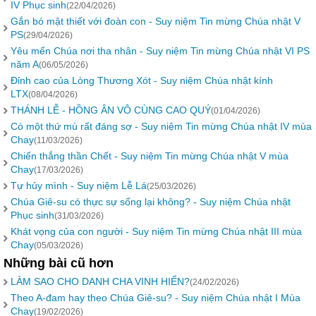
IV Phục sinh
(22/04/2026)
Gắn bó mật thiết với đoàn con - Suy niệm Tin mừng Chúa nhật V
PS
(29/04/2026)
Yêu mến Chúa nơi tha nhân - Suy niệm Tin mừng Chúa nhật VI PS
năm A
(06/05/2026)
Đỉnh cao của Lòng Thương Xót - Suy niệm Chúa nhật kính
LTX
(08/04/2026)
THÁNH LỄ - HỒNG ÂN VÔ CÙNG CAO QUÝ
(01/04/2026)
Có một thứ mù rất đáng sợ - Suy niệm Tin mừng Chúa nhật IV mùa
Chay
(11/03/2026)
Chiến thắng thần Chết - Suy niệm Tin mừng Chúa nhật V mùa
Chay
(17/03/2026)
Tự hủy mình - Suy niệm Lễ Lá
(25/03/2026)
Chúa Giê-su có thực sự sống lại không? - Suy niệm Chúa nhật
Phục sinh
(31/03/2026)
Khát vọng của con người - Suy niệm Tin mừng Chúa nhật III mùa
Chay
(05/03/2026)
Những bài cũ hơn
LÀM SAO CHO DANH CHA VINH HIỂN?
(24/02/2026)
Theo A-đam hay theo Chúa Giê-su? - Suy niệm Chúa nhật I Mùa
Chay
(19/02/2026)