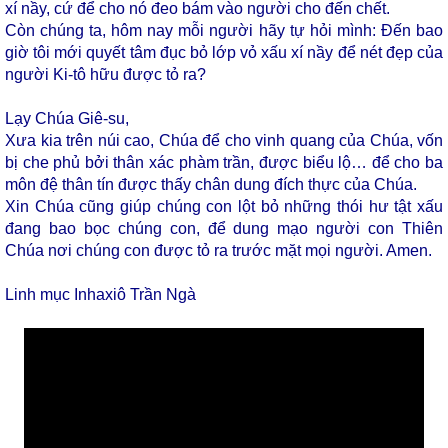
xí nầy, cứ để cho nó đeo bám vào người cho đến chết.
Còn chúng ta, hôm nay mỗi người hãy tự hỏi mình: Đến bao
giờ tôi mới quyết tâm đục bỏ lớp vỏ xấu xí nầy để nét đẹp của
người Ki-tô hữu được tỏ ra?
Lạy Chúa Giê-su,
Xưa kia trên núi cao, Chúa để cho vinh quang của Chúa, vốn
bị che phủ bởi thân xác phàm trần, được biểu lộ… để cho ba
môn đệ thân tín được thấy chân dung đích thực của Chúa.
Xin Chúa cũng giúp chúng con lột bỏ những thói hư tật xấu
đang bao bọc chúng con, để dung mạo người con Thiên
Chúa nơi chúng con được tỏ ra trước mặt mọi người. Amen.
Linh mục Inhaxiô Trần Ngà