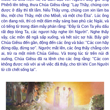
Phêrô lên tiếng, thưa Chúa Giêsu rằng: "Lạy Thầy, chúng con
được ở đây thì tốt lắm. Nếu Thầy ưng, chúng con xin làm ba
lều, một cho Thầy, một cho Môsê, và một cho Êlia". Lúc ông
còn đang nói, thì có một đám mây sáng bao phủ các Ngài, và
có tiếng từ trong đám mây phán rằng: "Đây là Con Ta yêu dấu
rất đẹp lòng Ta, các ngươi hãy nghe lời Người". Nghe thấy
vậy, các môn đệ ngã sấp xuống, và hết sức sợ hãi. Bấy giờ
Chúa Giêsu đến gần, động đến các ông và bảo: "Các con hãy
đứng dậy, đừng sợ". Ngước mắt lên, các ông thấy chẳng còn
ai, trừ ra một mình Chúa Giêsu. Và trong lúc từ trên núi đi
xuống, Chúa Giêsu đã ra lệnh cho các ông rằng: "Các con
không được nói với ai về việc đã thấy, cho tới khi Con Người
từ cõi chết sống lại".