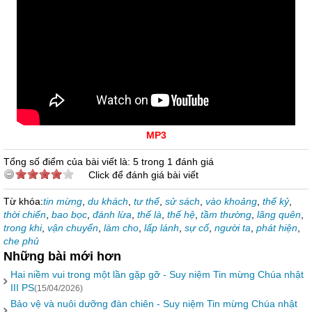
MP3
Tổng số điểm của bài viết là: 5 trong 1 đánh giá
Click để đánh giá bài viết
Từ khóa:
tin mừng
,
du khách
,
tư thế
,
sử sách
,
vào khoảng
,
thế kỷ
,
thời chiến
,
bao bọc
,
đánh lừa
,
thế là
,
thế hệ
,
tầm thường
,
lãng quên
,
trong khi
,
vận chuyển
,
làm cho
,
lấp lánh
,
sự cố
,
người ta
,
phát hiện
,
che phủ
Những bài mới hơn
Hai niềm vui trong một lần gặp gỡ - Suy niệm Tin mừng Chúa nhật
III PS
(15/04/2026)
Bảo vệ và nuôi dưỡng đàn chiên - Suy niệm Tin mừng Chúa nhật