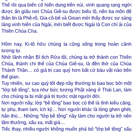
Thế rồi qua biến cố hiển dung trên núi, vinh quang rạng ngời
được ẩn giấu nơi Chúa Giê-su được biểu lộ, nên ba môn đệ
thân tín là Phê-rô, Gia-cô-bê và Gioan mới thấy được sự sáng
láng vinh hiển của Ngài, mới biết được Ngài là Con chí ái của
Thiên Chúa Cha.
Hôm nay, Ki-tô hữu chúng ta cũng sống trong hoàn cảnh
tương tự.
Nhờ lãnh nhận Bí tích Rửa tội, chúng ta trở thành con Thiên
Chúa, thành chi thể của Chúa Giê-su, là đền thờ của Chúa
Thánh Thần… có giá trị cao quý hơn bất cứ báu vật nào trên
thế gian.
Tuy nhiên, sự cao quý tốt đẹp nầy thường bị bao bọc bởi một
“lớp bê tông”, tựa như bức tượng Phật vàng ở Thái Lan, làm
cho chúng ta bị mất giá trị trước mặt người đời.
Nơi người nầy, lớp “bê tông” bao bọc có thể là tính kiêu căng,
tự phụ, tham lam, ích kỷ… Nơi người khác là lòng ghen ghét,
hận thù… Những “lớp bê tông” nầy làm cho người ta trở nên
tầm thường, xấu xa, mất giá…
Tiếc thay, nhiều người không muốn phá bỏ “lớp bê tông” xấu