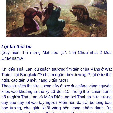
Lột bỏ thói hư
(Suy niệm Tin mừng Mat-thêu (17, 1-9) Chúa nhật 2 Mùa
Chay năm A)
Khi đến Thái Lan, du khách thường tìm đến chùa Vàng ở Wat
Traimit tại Bangkok để chiêm ngắm bức tượng Phật ở tư thế
ngồi, cao đến 3 mét, nặng 5 tấn rưỡi !
Theo sử sách thì bức tượng nầy được đúc bằng vàng nguyên
khối, vào khoảng từ thế kỷ 13 đến 15. Trong thời chiến tranh
nổ ra giữa Thái Lan và Miến Điện, người Thái sợ bức tượng
quý báu nầy lọt vào tay người Miến nên đã trát bê tông bao
bọc tượng, che giấu khối vàng bên trong nhằm đánh lừa