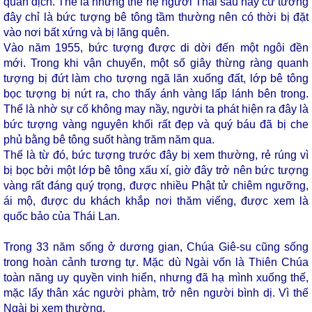
quân địch. Thế là những thế hệ người Thái sau nầy cứ tưởng
đây chỉ là bức tượng bê tông tầm thường nên có thời bị đặt
vào nơi bất xứng và bị lãng quên.
Vào năm 1955, bức tượng được di dời đến một ngôi đền
mới. Trong khi vận chuyển, một số giây thừng ràng quanh
tượng bị đứt làm cho tượng ngã lăn xuống đất, lớp bê tông
bọc tượng bị nứt ra, cho thấy ánh vàng lấp lánh bên trong.
Thế là nhờ sự cố không may nầy, người ta phát hiện ra đây là
bức tượng vàng nguyên khối rất đẹp và quý báu đã bị che
phủ bằng bê tông suốt hàng trăm năm qua.
Thế là từ đó, bức tượng trước đây bị xem thường, rẻ rúng vì
bị bọc bởi một lớp bê tông xấu xí, giờ đây trở nên bức tượng
vàng rất đáng quý trọng, được nhiều Phật tử chiêm ngưỡng,
ái mộ, được du khách khắp nơi thăm viếng, được xem là
quốc bảo của Thái Lan.
Trong 33 năm sống ở dương gian, Chúa Giê-su cũng sống
trong hoàn cảnh tương tự. Mặc dù Ngài vốn là Thiên Chúa
toàn năng uy quyền vinh hiển, nhưng đã hạ mình xuống thế,
mặc lấy thân xác người phàm, trở nên người bình dị. Vì thế
Ngài bị xem thường.