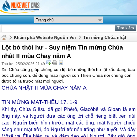
Khám phá Website Nguồn Vui
Tin mừng Chúa nhật
Lột bỏ thói hư - Suy niệm Tin mừng Chúa
nhật II mùa Chay năm A
Thứ tư - 25/02/2026 21:49
Xin Chúa cũng giúp chúng con lột bỏ những thói hư tật xấu đang bao
bọc chúng con, để dung mạo người con Thiên Chúa nơi chúng con
được tỏ ra trước mặt mọi người.
CHÚA NHẬT II MÙA CHAY NĂM A
TIN MỪNG MAT-THÊU 17, 1-9
Khi ấy, Chúa Giêsu đã gọi Phêrô, Giacôbê và Gioan là em
ông này, và Người đưa các ông tới chỗ riêng biệt trên núi
cao. Người biến hình trước mặt các ông: mặt Người chiếu
sáng như mặt trời, áo Người trở nên trắng như tuyết. Và đây
Môsê và Êlia hiện ra, và đàm đạo với Người. Bấy giờ ông