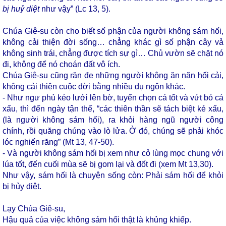
bị huỷ diệt
như vậy” (Lc 13, 5).
Chúa Giê-su còn cho biết số phận của người không sám hối,
không cải thiện đời sống… chẳng khác gì số phận cây vả
không sinh trái, chẳng được tích sự gì… Chủ vườn sẽ chặt nó
đi, không để nó choán đất vô ích.
Chúa Giê-su cũng răn đe những người không ăn năn hối cải,
không cải thiện cuộc đời bằng nhiều dụ ngôn khác.
- Như ngư phủ kéo lưới lên bờ, tuyển chọn cá tốt và vứt bỏ cá
xấu, thì đến ngày tận thế, “các thiên thần sẽ tách biệt kẻ xấu,
(là người không sám hối), ra khỏi hàng ngũ người công
chính, rồi quăng chúng vào lò lửa. Ở đó, chúng sẽ phải khóc
lóc nghiến răng” (Mt 13, 47-50).
- Và người không sám hối bị xem như cỏ lùng mọc chung với
lúa tốt, đến cuối mùa sẽ bị gom lại và đốt đi (xem Mt 13,30).
Như vậy, sám hối là chuyện sống còn: Phải sám hối để khỏi
bị hủy diệt.
Lạy Chúa Giê-su,
Hậu quả của việc không sám hối thật là khủng khiếp.