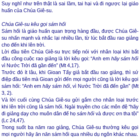
Suy nghĩ như trên thật là sai lầm, tai hại và đi ngược lại giáo
huấn của Chúa Giê-su.
Chúa Giê-su kêu gọi sám hối
Sám hối là giáo huấn quan trọng hàng đầu, được Chúa Giê-
su nhấn mạnh và nhắc lại nhiều lần, từ lúc bắt đầu rao giảng
cho đến khi lên trời.
Lời đầu tiên Chúa Giê-su trực tiếp nói với nhân loại khi bắt
đầu công cuộc rao giảng là lời kêu gọi: “Anh em
hãy sám hối
vì Nước Trời đã gần đến” (Mt 4,17).
Trước đó ít lâu, khi Gioan Tẩy giả bắt đầu rao giảng, thì sứ
điệp đầu tiên mà Gioan gửi đến mọi người cũng là lời kêu gọi
sám hối: “Anh em
hãy sám hối
, vì Nước Trời đã đến gần” (Mt
3, 2).
Và lời cuối cùng Chúa Giê-su gửi gắm cho nhân loại trước
khi lên trời cũng là sám hối. Ngài truyền cho các môn đệ “hãy
đi giảng dạy cho muôn dân để họ
sám hối
và được ơn tha tội”
(Lc 24,47).
Trong suốt ba năm rao giảng, Chúa Giê-su thường kêu gọi
mọi người hãy ăn năn sám hối qua nhiều dụ ngôn khác nhau.