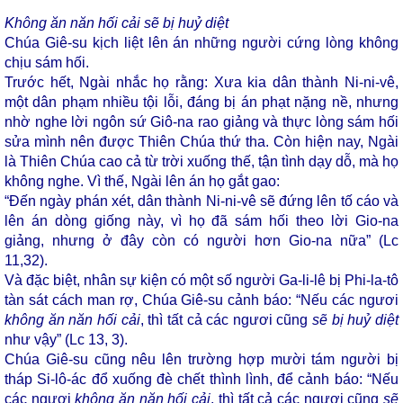
Không ăn năn hối cải sẽ bị huỷ diệt
Chúa Giê-su kịch liệt lên án những người cứng lòng không
chịu sám hối.
Trước hết, Ngài nhắc họ rằng: Xưa kia dân thành Ni-ni-vê,
một dân phạm nhiều tội lỗi, đáng bị án phạt nặng nề, nhưng
nhờ nghe lời ngôn sứ Giô-na rao giảng và thực lòng sám hối
sửa mình nên được Thiên Chúa thứ tha. Còn hiện nay, Ngài
là Thiên Chúa cao cả từ trời xuống thế, tận tình dạy dỗ, mà họ
không nghe. Vì thế, Ngài lên án họ gắt gao:
“Đến ngày phán xét, dân thành Ni-ni-vê sẽ đứng lên tố cáo và
lên án dòng giống này, vì họ đã sám hối theo lời Gio-na
giảng, nhưng ở đây còn có người hơn Gio-na nữa” (Lc
11,32).
Và đặc biệt, nhân sự kiện có một số người Ga-li-lê bị Phi-la-tô
tàn sát cách man rợ, Chúa Giê-su cảnh báo: “Nếu các ngươi
không ăn năn hối cải
, thì tất cả các ngươi cũng
sẽ bị huỷ diệt
như vậy” (Lc 13, 3).
Chúa Giê-su cũng nêu lên trường hợp mười tám người bị
tháp Si-lô-ác đổ xuống đè chết thình lình, để cảnh báo: “Nếu
các ngươi
không ăn năn hối cải
, thì tất cả các ngươi cũng
sẽ