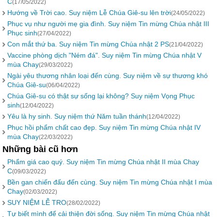
C
(17/05/2022)
Hướng về Trời cao. Suy niệm Lễ Chúa Giê-su lên trời
(24/05/2022)
Phục vụ như người mẹ gia đình. Suy niệm Tin mừng Chúa nhật III
Phục sinh
(27/04/2022)
Con mắt thứ ba. Suy niệm Tin mừng Chúa nhật 2 PS
(21/04/2022)
Vaccine phòng dịch "Ném đá". Suy niệm Tin mừng Chúa nhật V
mùa Chay
(29/03/2022)
Ngài yêu thương nhân loại đến cùng. Suy niệm về sự thương khó
Chúa Giê-su
(06/04/2022)
Chúa Giê-su có thật sự sống lại không? Suy niệm Vọng Phục
sinh
(12/04/2022)
Yêu là hy sinh. Suy niệm thứ Năm tuần thánh
(12/04/2022)
Phục hồi phẩm chất cao đẹp. Suy niệm Tin mừng Chúa nhật IV
mùa Chay
(22/03/2022)
Những bài cũ hơn
Phẩm giá cao quý. Suy niệm Tin mừng Chúa nhật II mùa Chay
C
(09/03/2022)
Bền gan chiến đấu đến cùng. Suy niệm Tin mừng Chúa nhật I mùa
Chay
(02/03/2022)
SUY NIỆM LỄ TRO
(28/02/2022)
Tự biết mình để cải thiện đời sống. Suy niệm Tin mừng Chúa nhật