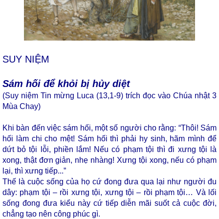
SUY NIỆM
Sám hối để khỏi bị hủy diệt
(Suy niệm Tin mừng Luca (13,1-9) trích đọc vào Chúa nhật 3
Mùa Chay)
Khi bàn đến việc sám hối, một số người cho rằng: “Thôi! Sám
hối làm chi cho mệt! Sám hối thì phải hy sinh, hãm mình để
dứt bỏ tội lỗi, phiền lắm! Nếu có phạm tội thì đi xưng tội là
xong, thật đơn giản, nhẹ nhàng! Xưng tội xong, nếu có phạm
lại, thì xưng tiếp...”
Thế là cuộc sống của họ cứ đong đưa qua lại như người đu
dây: phạm tội – rồi xưng tội, xưng tội – rồi phạm tội… Và lối
sống đong đưa kiểu này cứ tiếp diễn mãi suốt cả cuộc đời,
chẳng tạo nên công phúc gì.