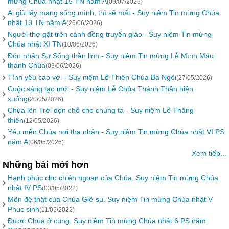
mừng Chúa nhật 15 TN năm A
(09/07/2026)
Ai giữ lấy mạng sống mình, thì sẽ mất - Suy niệm Tin mừng Chúa
nhật 13 TN năm A
(26/06/2026)
Người thợ gặt trên cánh đồng truyền giáo - Suy niệm Tin mừng
Chúa nhật XI TN
(10/06/2026)
Đón nhận Sự Sống thần linh - Suy niệm Tin mừng Lễ Mình Máu
thánh Chúa
(03/06/2026)
Tình yêu cao vời - Suy niệm Lễ Thiên Chúa Ba Ngôi
(27/05/2026)
Cuộc sáng tạo mới - Suy niệm Lễ Chúa Thánh Thần hiện
xuống
(20/05/2026)
Chúa lên Trời dọn chỗ cho chúng ta - Suy niệm Lễ Thăng
thiên
(12/05/2026)
Yêu mến Chúa nơi tha nhân - Suy niệm Tin mừng Chúa nhật VI PS
năm A
(06/05/2026)
Xem tiếp...
Những bài mới hơn
Hạnh phúc cho chiên ngoan của Chúa. Suy niệm Tin mừng Chúa
nhật IV PS
(03/05/2022)
Môn đệ thật của Chúa Giê-su. Suy niệm Tin mừng Chúa nhật V
Phục sinh
(11/05/2022)
Được Chúa ở cùng. Suy niệm Tin mừng Chúa nhật 6 PS năm