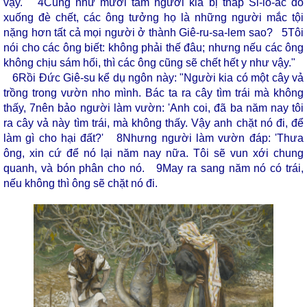
vậy.
4
Cũng như mười tám người kia bị tháp Si-lô-ác đổ
xuống đè chết, các ông tưởng họ là những người mắc tội
nặng hơn tất cả mọi người ở thành Giê-ru-sa-lem sao?
5
Tôi
nói cho các ông biết: không phải thế đâu; nhưng nếu các ông
không chịu sám hối, thì các ông cũng sẽ chết hết y như vậy."
6
Rồi Đức Giê-su kể dụ ngôn này: "Người kia có một cây vả
trồng trong vườn nho mình. Bác ta ra cây tìm trái mà không
thấy,
7
nên bảo người làm vườn: 'Anh coi, đã ba năm nay tôi
ra cây vả này tìm trái, mà không thấy. Vậy anh chặt nó đi, để
làm gì cho hại đất?'
8
Nhưng người làm vườn đáp: 'Thưa
ông, xin cứ để nó lại năm nay nữa. Tôi sẽ vun xới chung
quanh, và bón phân cho nó.
9
May ra sang năm nó có trái,
nếu không thì ông sẽ chặt nó đi.