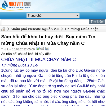
Khám phá Website Nguồn Vui
Tin mừng Chúa nhật
Sám hối để khỏi bị hủy diệt. Suy niệm Tin
mừng Chúa Nhật III Mùa Chay năm C
Thứ tư - 16/03/2022 05:09
Ăn năn hối cải để khỏi bị hủy diệt.
CHÚA NHẬT III MÙA CHAY NĂM C
Tin mừng Luca 13,1-9
1
Cùng lúc ấy, có mấy người đến kể lại cho Đức Giê-su nghe
chuyện những người Ga-li-lê bị tổng trấn Phi-la-tô giết, khiến
máu đổ ra hoà lẫn với máu tế vật họ đang dâng.
2
Đức Giê-
su đáp lại rằng: "Các ông tưởng mấy người Ga-li-lê này phải
chịu số phận đó vì họ tội lỗi hơn mọi người Ga-li-lê khác
sao?
3
Tôi nói cho các ông biết: không phải thế đâu; nhưng
nếu các ông không sám hối, thì các ông cũng sẽ chết hết như