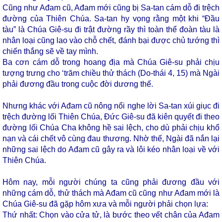
Cũng như Ađam cũ, Ađam mới cũng bị Sa-tan cám dỗ đi trệch
đường của Thiên Chúa. Sa-tan hy vọng rằng một khi “Đầu
tàu” là Chúa Giê-su đi trật đường rầy thì toàn thể đoàn tàu là
nhân loại cũng lao vào chỗ chết, đánh bại được chủ tướng thì
chiến thắng sẽ về tay mình.
Ba cơn cám dỗ trong hoang địa mà Chúa Giê-su phải chịu
tượng trưng cho ‘trăm chiều thử thách (Do-thái 4, 15) mà Ngài
phải đương đầu trong cuộc đời dương thế.
Nhưng khác với Ađam cũ nông nổi nghe lời Sa-tan xúi giục đi
trệch đường lối Thiên Chúa, Đức Giê-su đã kiên quyết đi theo
đường lối Chúa Cha không hề sai lệch, cho dù phải chịu khổ
nạn và cái chết vô cùng đau thương. Nhờ thế, Ngài đã nắn lại
những sai lệch do Ađam cũ gây ra và lôi kéo nhân loại về với
Thiên Chúa.
Hôm nay, mỗi người chúng ta cũng phải đương đầu với
những cám dỗ, thử thách mà Ađam cũ cũng như Ađam mới là
Chúa Giê-su đã gặp hôm xưa và mỗi người phải chọn lựa:
Thứ nhất: Chọn vào cửa tử, là bước theo vết chân của Ađam