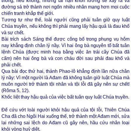
thông, nếu không, những tai nạn khôn lường sẽ xảy ra và
đường sá trở thành nơi ngốn nhiều nhân mạng hơn mọi cuộc
chiến tranh khắp thế giới.
Tương tự như thế, loài người cũng phải tuân giữ quy luật
Chúa truyền, nếu không thì phải mang lấy hậu quả là đau khổ
và sự chết.
Bài trích sách Sáng thế được công bố trong phụng vụ hôm
nay khẳng định chân lý nầy. Vì hai ông bà nguyên tổ bất tuân
lệnh Chúa (được minh hoạ bằng việc ăn trái cây Chúa đã
cấm) nên hai ông bà và con cháu đời sau phải đau khổ và
phải chết.
Qua bài đọc thứ hai, thánh Phao-lô khẳng định lần nữa chân
lý nầy: Vì một người là Ađam đã không tuân giữ luật Chúa mà
muôn người trở thành tội nhân và tội lỗi đã gây nên sự chết!
(Rôma 5, 12).
Khốc liệt thay hậu quả của việc bất tuân quy luật Chúa truyền.
Để cứu vớt loài người khỏi hậu quả của tội lỗi, Thiên Chúa
Cha đã cho Ngôi Hai xuống thế, trở thành một Ađam mới, sửa
lại những sai lệch do Ađam cũ gây nên, hầu cứu nhân loại
khỏi vòng huỷ diệt.