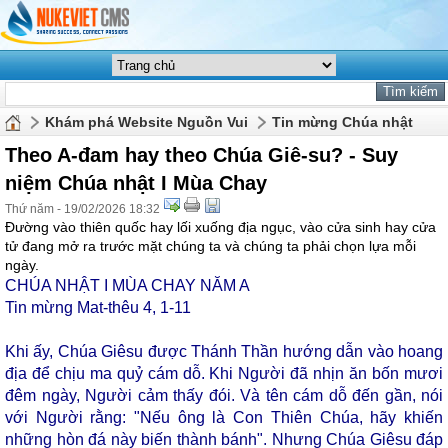
Khám phá Website Nguồn Vui
Tin mừng Chúa nhật
Theo A-đam hay theo Chúa Giê-su? - Suy
niệm Chúa nhật I Mùa Chay
Thứ năm - 19/02/2026 18:32
Đường vào thiên quốc hay lối xuống địa ngục, vào cửa sinh hay cửa
tử đang mở ra trước mặt chúng ta và chúng ta phải chọn lựa mỗi
ngày.
CHÚA NHẬT I MÙA CHAY NĂM A
Tin mừng Mat-thêu 4, 1-11
Khi ấy, Chúa Giêsu được Thánh Thần hướng dẫn vào hoang
địa để chịu ma quỷ cám dỗ. Khi Người đã nhịn ăn bốn mươi
đêm ngày, Người cảm thấy đói. Và tên cám dỗ đến gần, nói
với Người rằng: "Nếu ông là Con Thiên Chúa, hãy khiến
những hòn đá này biến thành bánh". Nhưng Chúa Giêsu đáp