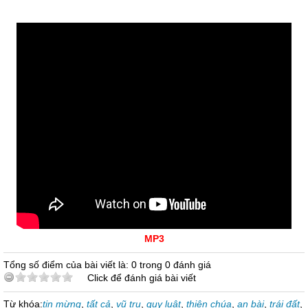
MP3
Tổng số điểm của bài viết là: 0 trong 0 đánh giá
Click để đánh giá bài viết
Từ khóa:
tin mừng
,
tất cả
,
vũ trụ
,
quy luật
,
thiên chúa
,
an bài
,
trái đất
,