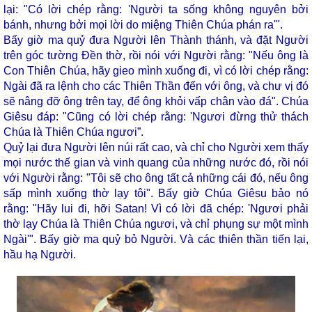
lại: "Có lời chép rằng: 'Người ta sống không nguyên bởi
bánh, nhưng bởi mọi lời do miệng Thiên Chúa phán ra'".
Bấy giờ ma quỷ đưa Người lên Thành thánh, và đặt Người
trên góc tường Đền thờ, rồi nói với Người rằng: "Nếu ông là
Con Thiên Chúa, hãy gieo mình xuống đi, vì có lời chép rằng:
Ngài đã ra lệnh cho các Thiên Thần đến với ông, và chư vị đó
sẽ nâng đỡ ông trên tay, để ông khỏi vấp chân vào đá". Chúa
Giêsu đáp: "Cũng có lời chép rằng: 'Ngươi đừng thử thách
Chúa là Thiên Chúa ngươi”.
Quỷ lại đưa Người lên núi rất cao, và chỉ cho Người xem thấy
mọi nước thế gian và vinh quang của những nước đó, rồi nói
với Người rằng: "Tôi sẽ cho ông tất cả những cái đó, nếu ông
sấp mình xuống thờ lạy tôi". Bấy giờ Chúa Giêsu bảo nó
rằng: "Hãy lui đi, hỡi Satan! Vì có lời đã chép: 'Ngươi phải
thờ lạy Chúa là Thiên Chúa ngươi, và chỉ phụng sự một mình
Ngài'". Bấy giờ ma quỷ bỏ Người. Và các thiên thần tiến lại,
hầu hạ Người.