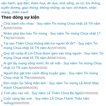
vận hành
,
quỹ đạo
,
thảm họa
,
đe dọa
,
sinh sống
,
xe cộ
,
lưu thông
,
tuyến đường
,
giao thông
,
không những
,
tai nạn
,
trở thành
,
nhân
mạng
,
chiến tranh
Theo dòng sự kiện
Chia bánh cho nhau - Suy niệm Tin mừng Chúa nhật 18 TN năm
A
(30/07/2026)
Khám phá kho báu Tin mừng - Suy niệm Tin mừng Chúa nhật 17
TN
(23/07/2026)
Tại sao Thiên Chúa không diệt trừ người tội lỗi? - Suy niệm Tin
mừng Chúa nhật 16 TN năm A
(15/07/2026)
Quỷ dữ cướp đi Lời Chúa được gieo vào lòng người - Suy niệm Tin
mừng Chúa nhật 15 TN năm A
(09/07/2026)
Ai giữ lấy mạng sống mình, thì sẽ mất - Suy niệm Tin mừng Chúa
nhật 13 TN năm A
(26/06/2026)
Người thợ gặt trên cánh đồng truyền giáo - Suy niệm Tin mừng
Chúa nhật XI TN
(10/06/2026)
Đón nhận Sự Sống thần linh - Suy niệm Tin mừng Lễ Mình Máu
thánh Chúa
(03/06/2026)
Tình yêu cao vời - Suy niệm Lễ Thiên Chúa Ba Ngôi
(27/05/2026)
Cuộc sáng tạo mới - Suy niệm Lễ Chúa Thánh Thần hiện
xuống
(20/05/2026)