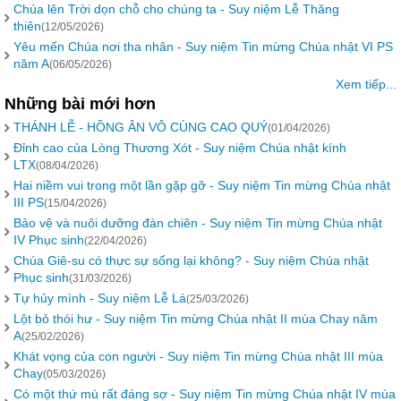
Chúa lên Trời dọn chỗ cho chúng ta - Suy niệm Lễ Thăng
thiên
(12/05/2026)
Yêu mến Chúa nơi tha nhân - Suy niệm Tin mừng Chúa nhật VI PS
năm A
(06/05/2026)
Xem tiếp...
Những bài mới hơn
THÁNH LỄ - HỒNG ÂN VÔ CÙNG CAO QUÝ
(01/04/2026)
Đỉnh cao của Lòng Thương Xót - Suy niệm Chúa nhật kính
LTX
(08/04/2026)
Hai niềm vui trong một lần gặp gỡ - Suy niệm Tin mừng Chúa nhật
III PS
(15/04/2026)
Bảo vệ và nuôi dưỡng đàn chiên - Suy niệm Tin mừng Chúa nhật
IV Phục sinh
(22/04/2026)
Chúa Giê-su có thực sự sống lại không? - Suy niệm Chúa nhật
Phục sinh
(31/03/2026)
Tự hủy mình - Suy niệm Lễ Lá
(25/03/2026)
Lột bỏ thói hư - Suy niệm Tin mừng Chúa nhật II mùa Chay năm
A
(25/02/2026)
Khát vọng của con người - Suy niệm Tin mừng Chúa nhật III mùa
Chay
(05/03/2026)
Có một thứ mù rất đáng sợ - Suy niệm Tin mừng Chúa nhật IV mùa