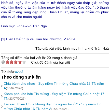
Nhờ đó, ngày làm việc của ta trở thành ngày vác thập giá; những
việc tầm thường ta làm hằng ngày trở thành việc đạo đức, “trở thành
của lễ thiêng liêng đẹp lòng Thiên Chúa”, mang lại nhiều ơn phúc
cho ta và cho muôn người.
Linh mục I-nha-xi-ô Trần Ngà
[1]
Hiến Chế tín lý về Giáo hội, chương IV số 34
Tác giả bài viết:
Linh mục I-nha-xi-ô Trần Ngà
Tổng số điểm của bài viết là: 20 trong 4 đánh giá
Click để đánh giá bài viết
Từ khóa:
từ bỏ
Theo dòng sự kiện
Chia bánh cho nhau - Suy niệm Tin mừng Chúa nhật 18 TN năm
A
(30/07/2026)
Khám phá kho báu Tin mừng - Suy niệm Tin mừng Chúa nhật 17
TN
(23/07/2026)
Tại sao Thiên Chúa không diệt trừ người tội lỗi? - Suy niệm Tin
mừng Chúa nhật 16 TN năm A
(15/07/2026)