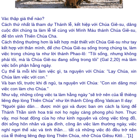
Vác thập giá thế nào?
Cách thứ nhất là tham dự Thánh lễ, kết hiệp với Chúa Giê-su, dâng
cuộc đời chúng ta làm lễ tế cùng với Mình Máu thánh Chúa Giê-su,
để tôn vinh Thiên Chúa Cha.
Cách thông thường hơn là kết hợp mật thiết với Chúa Giê-su như tay
kết hợp với thân mình, để cho Chúa Giê-su sống trong chúng ta, làm
việc trong chúng ta như lời thánh Phao-lô: “Tôi sống, nhưng không
phải tôi, mà là Chúa Giê-su đang sống trong tôi” (Gal 2,20) mà làm
việc bổn phận hằng ngày.
Cụ thể là mỗi khi làm việc gì, ta nguyện với Chúa: “Lạy Chúa, xin
Chúa làm việc với con.”
Và ban tối, trước khi đi ngủ, ta nguyện với Chúa: “Con xin dâng mọi
việc con làm cho Chúa.”
Như vậy, những công việc ta làm hằng ngày “sẽ trở nên của lễ thiêng
liêng đẹp lòng Thiên Chúa” như lời thánh Công đồng Vatican II dạy:
“Người giáo dân… được mời gọi và được ban ơn cách lạ lùng để
Thánh Thần sinh hoa trái nơi họ ngày càng phong phú hơn. Thực
vậy, mọi hoạt động của họ như kinh nguyện và công việc tông đồ,
đời sống hôn nhân và gia đình, công ăn việc làm thường ngày, việc
nghỉ ngơi thể xác và tinh thần… tất cả những việc đó đều trở nên
của lễ thiêng liêng đẹp lòng Thiên Chúa, nhờ Chúa Giêsu Kitô…”
[1]