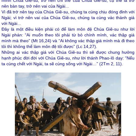
mình Chúa Giê-su, trở nên chi thể của Chúa Giê-su, cụ thể là trở
nên bàn tay, trở nên vai của Ngài...
Vì đã trở nên tay của Chúa Giê-su, chúng ta cùng chịu đóng đinh với
Ngài; vì trở nên vai của Chúa Giê-su, chúng ta cùng vác thánh giá
với Ngài...
Đây là một điều kiện phải có để làm môn đệ Chúa Giê-su như lời
Ngài phán: “Ai muốn theo tôi phải từ bỏ chính mình, vác thập giá
mình mà theo” (Mt 16,24) và “Ai không vác thập giá mình mà đi theo
tôi thì không thể làm môn đệ tôi được” (Lc 14,27).
Những ai vác thập giá với Chúa Giê-su thì sẽ được chung hưởng
hạnh phúc đời đời với Chúa Giê-su, như lời thánh Phao-lô dạy: “Nếu
ta cùng chết với Ngài, ta sẽ cùng sống với Ngài…” (2Tm 2, 11).