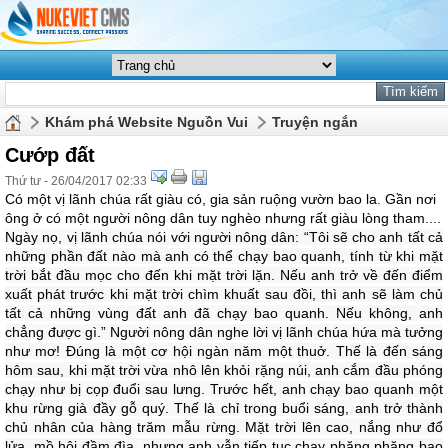
Khám phá Website Nguồn Vui
Truyện ngắn
Cướp đất
Thứ tư - 26/04/2017 02:33
Có một vị lãnh chúa rất giàu có, gia sản ruộng vườn bao la. Gần nơi
ông ở có một người nông dân tuy nghèo nhưng rất giàu lòng tham....
Ngày nọ, vị lãnh chúa nói với người nông dân: “Tôi sẽ cho anh tất cả
những phần đất nào mà anh có thể chạy bao quanh, tính từ khi mặt
trời bắt đầu mọc cho đến khi mặt trời lặn. Nếu anh trở về đến điểm
xuất phát trước khi mặt trời chìm khuất sau đồi, thì anh sẽ làm chủ
tất cả những vùng đất anh đã chạy bao quanh. Nếu không, anh
chẳng được gì.” Người nông dân nghe lời vị lãnh chúa hứa mà tưởng
như mơ! Đúng là một cơ hội ngàn năm một thuở. Thế là đến sáng
hôm sau, khi mặt trời vừa nhô lên khỏi rặng núi, anh cắm đầu phóng
chạy như bị cọp đuổi sau lưng. Trước hết, anh chạy bao quanh một
khu rừng già đầy gỗ quý. Thế là chỉ trong buổi sáng, anh trở thành
chủ nhân của hàng trăm mẫu rừng. Mặt trời lên cao, nắng như đổ
lửa, mồ hôi đầm đìa, nhưng anh vẫn tiếp tục chạy phăng phăng bao