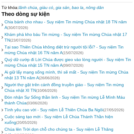
Từ khóa:
lãnh chúa
,
giàu có
,
gia sản
,
bao la
,
nông dân
Theo dòng sự kiện
Chia bánh cho nhau - Suy niệm Tin mừng Chúa nhật 18 TN năm
A
(30/07/2026)
Khám phá kho báu Tin mừng - Suy niệm Tin mừng Chúa nhật 17
TN
(23/07/2026)
Tại sao Thiên Chúa không diệt trừ người tội lỗi? - Suy niệm Tin
mừng Chúa nhật 16 TN năm A
(15/07/2026)
Quỷ dữ cướp đi Lời Chúa được gieo vào lòng người - Suy niệm Tin
mừng Chúa nhật 15 TN năm A
(09/07/2026)
Ai giữ lấy mạng sống mình, thì sẽ mất - Suy niệm Tin mừng Chúa
nhật 13 TN năm A
(26/06/2026)
Người thợ gặt trên cánh đồng truyền giáo - Suy niệm Tin mừng
Chúa nhật XI TN
(10/06/2026)
Đón nhận Sự Sống thần linh - Suy niệm Tin mừng Lễ Mình Máu
thánh Chúa
(03/06/2026)
Tình yêu cao vời - Suy niệm Lễ Thiên Chúa Ba Ngôi
(27/05/2026)
Cuộc sáng tạo mới - Suy niệm Lễ Chúa Thánh Thần hiện
xuống
(20/05/2026)
Chúa lên Trời dọn chỗ cho chúng ta - Suy niệm Lễ Thăng