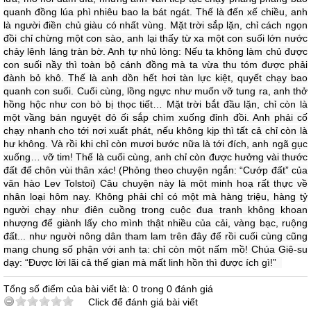
quanh đồng lúa phì nhiêu bao la bát ngát. Thế là đến xế chiều, anh
là người điền chủ giàu có nhất vùng. Mặt trời sắp lặn, chỉ cách ngọn
đồi chỉ chừng một con sào, anh lại thấy từ xa một con suối lớn nước
chảy lênh láng tràn bờ. Anh tự nhủ lòng: Nếu ta không làm chủ được
con suối nầy thì toàn bộ cánh đồng mà ta vừa thu tóm được phải
đành bỏ khô. Thế là anh dồn hết hơi tàn lực kiệt, quyết chạy bao
quanh con suối. Cuối cùng, lồng ngực như muốn vỡ tung ra, anh thở
hồng hộc như con bò bị thọc tiết… Mặt trời bắt đầu lặn, chỉ còn là
một vầng bán nguyệt đỏ ối sắp chìm xuống đỉnh đồi. Anh phải cố
chạy nhanh cho tới nơi xuất phát, nếu không kịp thì tất cả chỉ còn là
hư không. Và rồi khi chỉ còn mươi bước nữa là tới đích, anh ngã gục
xuống… vỡ tim! Thế là cuối cùng, anh chỉ còn được hưởng vài thước
đất để chôn vùi thân xác! (Phỏng theo chuyện ngắn: “Cướp đất” của
văn hào Lev Tolstoi) Câu chuyện này là một minh hoạ rất thực về
nhân loại hôm nay. Không phải chỉ có một mà hàng triệu, hàng tỷ
người chạy như điên cuồng trong cuộc đua tranh không khoan
nhượng để giành lấy cho mình thật nhiều của cải, vàng bạc, ruộng
đất... như người nông dân tham lam trên đây để rồi cuối cùng cũng
mang chung số phận với anh ta: chỉ còn một nấm mồ! Chúa Giê-su
dạy: “Được lời lãi cả thế gian mà mất linh hồn thì được ích gì!”
Tổng số điểm của bài viết là: 0 trong 0 đánh giá
Click để đánh giá bài viết