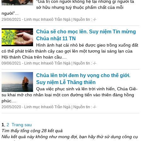
“Giá trị con người không hệ tại những gì người ta
sở hữu nhưng tuỳ thuộc phẩm chất của mỗi
người"...
29/06/2021 - Linh mục Inhaxiô Trần Ngà | Nguồn tin : -/-
Chúa sẽ cho mọc lên. Suy niệm Tin mừng
Chúa nhật 11 TN
Hình ảnh hạt cải nhỏ bé được gieo trồng xuống đất
có thể phát triển thành cây cao gợi lên một tương lai sáng lạn của
Hội thánh Chúa trên hoàn cầu....
09/06/2021 - Linh mục Inhaxiô Trần Ngà | Nguồn tin : -/-
Chúa lên trời đem hy vọng cho thế giới.
Suy niệm Lễ Thăng thiên
Qua việc phục sinh và lên trời vinh hiển, Chúa Giê-
su khai mở cho nhân loại một con đường tiến vào thiên đàng hồng
phúc....
20/05/2020 - Linh mục Inhaxiô Trần Ngà | Nguồn tin : -/-
1
,
2
Trang sau
Tìm thấy tổng cộng 28 kết quả
Nếu kết quả này không như mong đợi, bạn hãy thử sử dụng công cụ