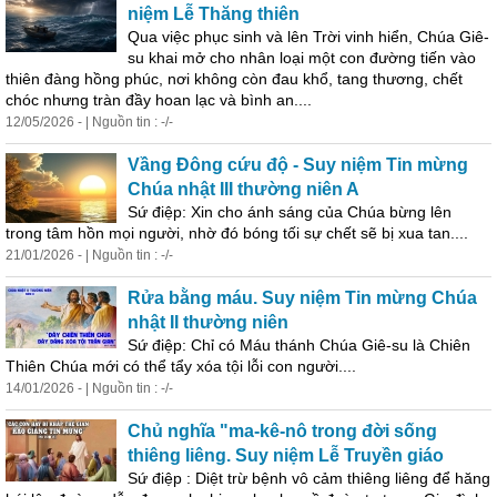
niệm Lễ Thăng thiên
Qua việc phục sinh và lên Trời vinh hiển, Chúa Giê-
su khai mở cho nhân loại một con đường tiến vào
thiên đàng hồng phúc, nơi không còn đau khổ, tang t
hương
, chết
chóc nhưng tràn đầy hoan lạc và bình an....
12/05/2026 - | Nguồn tin : -/-
Vầng Đông cứu độ - Suy niệm Tin mừng
Chúa nhật III thường niên A
Sứ điệp: Xin cho ánh sáng của Chúa bừng lên
trong tâm hồn mọi người, nhờ đó bóng tối sự chết sẽ bị xua tan....
21/01/2026 - | Nguồn tin : -/-
Rửa bằng máu. Suy niệm Tin mừng Chúa
nhật II thường niên
Sứ điệp: Chỉ có Máu thánh Chúa Giê-su là Chiên
Thiên Chúa mới có thể tẩy xóa tội lỗi con người....
14/01/2026 - | Nguồn tin : -/-
Chủ nghĩa "ma-kê-nô trong đời sống
thiêng liêng. Suy niệm Lễ Truyền giáo
Sứ điệp : Diệt trừ bệnh vô cảm thiêng liêng để hăng