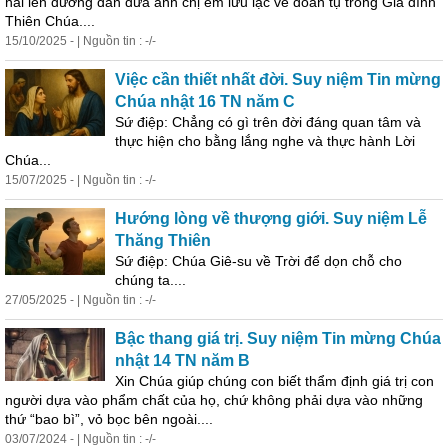
hái lên đường dẫn đưa anh chị em lưu lạc về đoàn tụ trong Gia đình
Thiên Chúa....
15/10/2025 - | Nguồn tin : -/-
Việc cần thiết nhất đời. Suy niệm Tin mừng
Chúa nhật 16 TN năm C
Sứ điệp: Chẳng có gì trên đời đáng quan tâm và
thực hiện cho bằng lắng nghe và thực hành Lời
Chúa...
15/07/2025 - | Nguồn tin : -/-
Hướng lòng về thượng giới. Suy niệm Lễ
Thăng Thiên
Sứ điệp: Chúa Giê-su về Trời để dọn chỗ cho
chúng ta....
27/05/2025 - | Nguồn tin : -/-
Bậc thang giá trị. Suy niệm Tin mừng Chúa
nhật 14 TN năm B
Xin Chúa giúp chúng con biết thẩm định giá trị con
người dựa vào phẩm chất của họ, chứ không phải dựa vào những
thứ “bao bì”, vỏ bọc bên ngoài....
03/07/2024 - | Nguồn tin : -/-