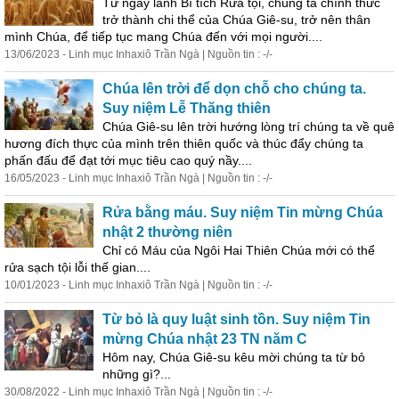
Từ ngày lãnh Bí tích Rửa tội, chúng ta chính thức
trở thành chi thể của Chúa Giê-su, trở nên thân
mình Chúa, để tiếp tục mang Chúa đến với mọi người....
13/06/2023 - Linh mục Inhaxiô Trần Ngà | Nguồn tin : -/-
Chúa lên trời để dọn chỗ cho chúng ta.
Suy niệm Lễ Thăng thiên
Chúa Giê-su lên trời hướng lòng trí chúng ta về
quê
hương
đích thực của mình trên thiên quốc và thúc đẩy chúng ta
phấn đấu để đạt tới mục tiêu cao quý nầy....
16/05/2023 - Linh mục Inhaxiô Trần Ngà | Nguồn tin : -/-
Rửa bằng máu. Suy niệm Tin mừng Chúa
nhật 2 thường niên
Chỉ có Máu của Ngôi Hai Thiên Chúa mới có thể
rửa sạch tội lỗi thế gian....
10/01/2023 - Linh mục Inhaxiô Trần Ngà | Nguồn tin : -/-
Từ bỏ là quy luật sinh tồn. Suy niệm Tin
mừng Chúa nhật 23 TN năm C
Hôm nay, Chúa Giê-su kêu mời chúng ta từ bỏ
những gì?...
30/08/2022 - Linh mục Inhaxiô Trần Ngà | Nguồn tin : -/-